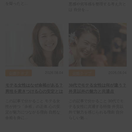
を疑ったと...
悪感や劣等感を整理する考え方と
は 自分を...
2026.08.04
2026.08.04
交際クラブ
交際クラブ
モテる女性はなぜ余裕がある？
30代でモテる女性は何が違う？
男性を惹きつける心の安定とは
外見以外の魅力と共通点
この記事で分かること モテる女
この記事で分かること 30代でモ
性が持つ「余裕」の正体 心の安
テる女性に共通する特徴 外見以
定が魅力につながる理由 自然な
外で魅力を感じられる理由 自分
余裕を身に...
らしい魅...