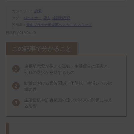
カテゴリー：
恋愛
タグ：
パートナー
,
恋人
,
遠距離恋愛
投稿者：
青山プラチナ倶楽部へようこそ スタッフ
投稿日 2018.04.19
この記事で分かること
遠距離恋愛が抱える孤独・生活優先の現実と、
別れの選択が意味するもの
結婚における家族関係・価値観・生活レベルの
重要性
生活習慣や許容範囲の違いが将来の関係に与え
る影響