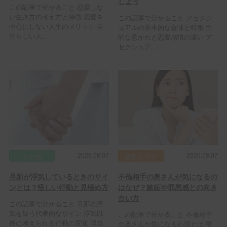
しよう
この記事で分かること 恋愛しな
い生き方の考え方と特徴 恋愛を
この記事で分かること アセクシ
中心にしない人生のメリット 自
ュアルの基本的な意味と特徴 性
分らしい人...
的な惹かれと恋愛感情の違い ア
セクシュア...
2026.08.07
2026.08.07
その他
交際クラブ
旦那が浮気しているときのサイ
不倫相手の奥さんが気になるの
ンとは？怪しい行動と見極め方
はなぜ？嫉妬や罪悪感との向き
合い方
この記事で分かること 旦那の浮
気を疑う代表的なサイン 浮気以
この記事で分かること 不倫相手
外に考えられる行動の変化 浮気
の奥さんが気になる心理とは 罪