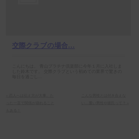
交際クラブの場合…
こんにちは。 青山プラチナ倶楽部に今年１月に入社しま
した鈴木です。 交際クラブという初めての業界で驚きの
毎日を過ごし...
«
恋人へは伝え方が大事。た
こんな男性とは付き合えな
った一言で関係が崩れること
い…重い男性や彼氏って？
»
もある！