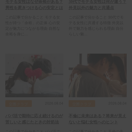
モテる女性はなぜ余裕がある？
30代でモテる女性は何が違う？
男性を惹きつける心の安定とは
外見以外の魅力と共通点
この記事で分かること モテる女
この記事で分かること 30代でモ
性が持つ「余裕」の正体 心の安
テる女性に共通する特徴 外見以
定が魅力につながる理由 自然な
外で魅力を感じられる理由 自分
余裕を身に...
らしい魅...
2026.08.04
2026.08.04
交際クラブ
交際クラブ
パパ活で期待に応え続けるのが
不倫に未来はある？将来が見え
苦しいと感じたときの対処法
ないと悩む女性へのヒント
この記事で分かること パパ活で
この記事で分かること 不倫の先