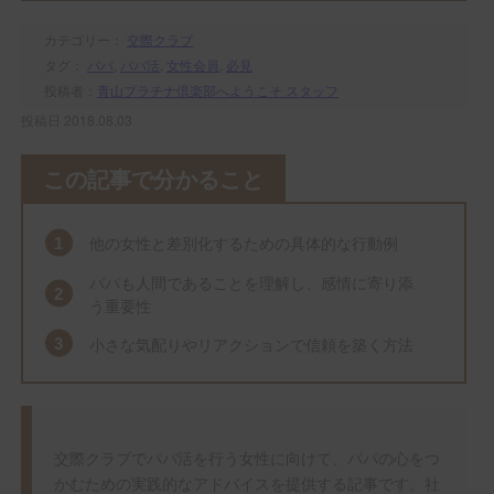
カテゴリー：
交際クラブ
タグ：
パパ
,
パパ活
,
女性会員
,
必見
投稿者：
青山プラチナ倶楽部へようこそ スタッフ
投稿日 2018.08.03
この記事で分かること
他の女性と差別化するための具体的な行動例
パパも人間であることを理解し、感情に寄り添
う重要性
小さな気配りやリアクションで信頼を築く方法
交際クラブでパパ活を行う女性に向けて、パパの心をつ
かむための実践的なアドバイスを提供する記事です。社