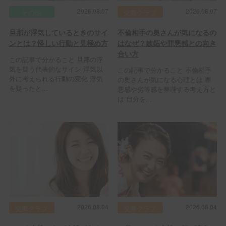
2026.08.07
2026.08.07
その他
交際クラブ
旦那が浮気しているときのサイ
不倫相手の奥さんが気になるの
ンとは？怪しい行動と見極め方
はなぜ？嫉妬や罪悪感との向き
合い方
この記事で分かること 旦那の浮
気を疑う代表的なサイン 浮気以
この記事で分かること 不倫相手
外に考えられる行動の変化 浮気
の奥さんが気になる心理とは 罪
を疑ったと...
悪感や劣等感を整理する考え方と
は 自分を...
2026.08.04
2026.08.04
交際クラブ
交際クラブ