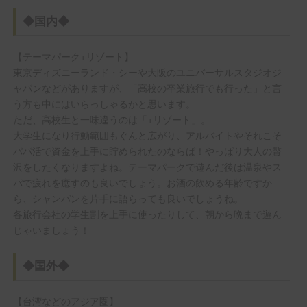
◆国内◆
【テーマパーク+リゾート】
東京ディズニーランド・シーや大阪のユニバーサルスタジオジ
ャパンなどがありますが、「高校の卒業旅行でも行った」と言
う方も中にはいらっしゃるかと思います。
ただ、高校生と一味違うのは「+リゾート」。
大学生になり行動範囲もぐんと広がり、アルバイトやそれこそ
パパ活で資金を上手に貯められたのならば！やっぱり大人の贅
沢をしたくなりますよね。テーマパークで遊んだ後は温泉やス
パで疲れを癒すのも良いでしょう。お酒の飲める年齢ですか
ら、シャンパンを片手に語らっても良いでしょうね。
各旅行会社の学生割を上手に使ったりして、朝から晩まで遊ん
じゃいましょう！
◆国外◆
【台湾などのアジア圏】