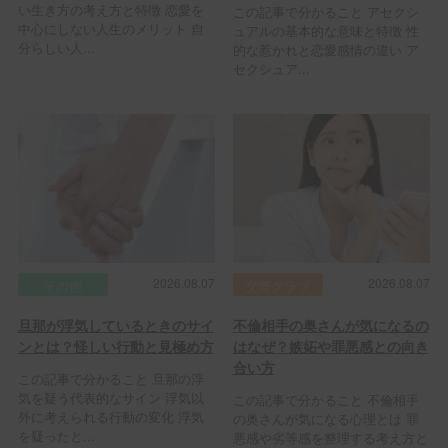
い生き方の考え方と特徴 恋愛を
この記事で分かること アセクシ
中心にしない人生のメリット 自
ュアルの基本的な意味と特徴 性
分らしい人...
的な惹かれと恋愛感情の違い ア
セクシュア...
2026.08.07
2026.08.07
その他
交際クラブ
旦那が浮気しているときのサイ
不倫相手の奥さんが気になるの
ンとは？怪しい行動と見極め方
はなぜ？嫉妬や罪悪感との向き
合い方
この記事で分かること 旦那の浮
気を疑う代表的なサイン 浮気以
この記事で分かること 不倫相手
外に考えられる行動の変化 浮気
の奥さんが気になる心理とは 罪
を疑ったと...
悪感や劣等感を整理する考え方と