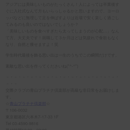
アジアには美味しいものがたっくさん！人によっては卒業後す
ぐに入社式なんて方もいらっしゃるかと思いますので、ヨーロ
ッパなどに無理して足を伸ばすよりは近場で安く楽しく過ごし
てみるのも良いのではないでしょうか？
「美味しいものを食べすぎたら太ってしまうのが心配…」なん
て方、大丈夫です！就職して３か月ほどは気疲れで食欲もなく
なり、自然と痩せますよ！笑
学生時代最後を飾る思い出は一生のうちでこの瞬間だけです。
素敵な思い出を作ってくださいね(*^-^*)
－・－・－・－・－・－・－・－・－・－・－・－・－・－・
－・－
交際クラブの青山プラチナ倶楽部が高級な非日常をお届けしま
す。
☆
青山プラチナ倶楽部
☆
〒106-0032
東京都港区六本木7-17-33 1F
Tel 03-4590-9816
受付時間10:00～22:00