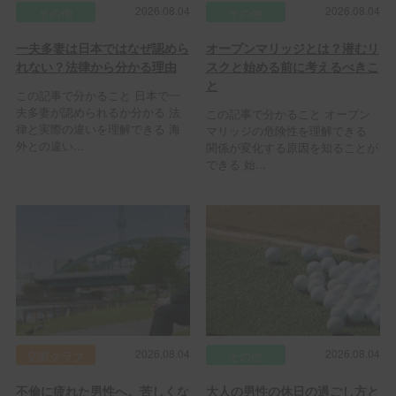
2026.08.04
2026.08.04
その他
その他
一夫多妻は日本ではなぜ認めら
オープンマリッジとは？潜むリ
れない？法律から分かる理由
スクと始める前に考えるべきこ
と
この記事で分かること 日本で一
夫多妻が認められるか分かる 法
この記事で分かること オープン
律と実際の違いを理解できる 海
マリッジの危険性を理解できる
外との違い...
関係が変化する原因を知ることが
できる 始...
2026.08.04
2026.08.04
交際クラブ
その他
不倫に疲れた男性へ。苦しくな
大人の男性の休日の過ごし方と