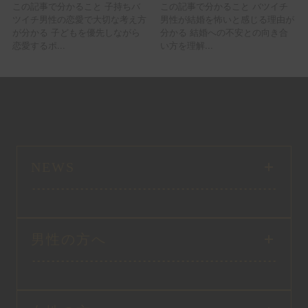
この記事で分かること 子持ちバ
この記事で分かること バツイチ
ツイチ男性の恋愛で大切な考え方
男性が結婚を怖いと感じる理由が
が分かる 子どもを優先しながら
分かる 結婚への不安との向き合
恋愛するポ...
い方を理解...
NEWS
男性の方へ