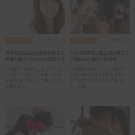
2026.08.04
2026.08.04
交際クラブ
交際クラブ
モテる女性はなぜ余裕がある？
30代でモテる女性は何が違う？
男性を惹きつける心の安定とは
外見以外の魅力と共通点
この記事で分かること モテる女
この記事で分かること 30代でモ
性が持つ「余裕」の正体 心の安
テる女性に共通する特徴 外見以
定が魅力につながる理由 自然な
外で魅力を感じられる理由 自分
余裕を身に...
らしい魅...