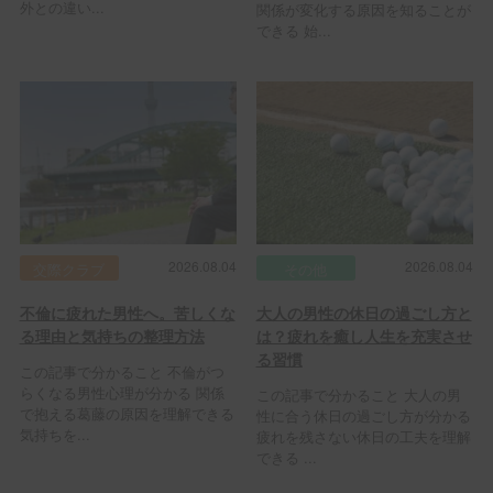
外との違い...
関係が変化する原因を知ることが
できる 始...
2026.08.04
2026.08.04
交際クラブ
その他
不倫に疲れた男性へ。苦しくな
大人の男性の休日の過ごし方と
る理由と気持ちの整理方法
は？疲れを癒し人生を充実させ
る習慣
この記事で分かること 不倫がつ
らくなる男性心理が分かる 関係
この記事で分かること 大人の男
で抱える葛藤の原因を理解できる
性に合う休日の過ごし方が分かる
気持ちを...
疲れを残さない休日の工夫を理解
できる ...