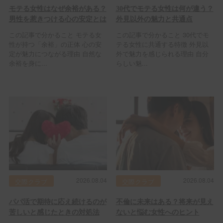
モテる女性はなぜ余裕がある？
30代でモテる女性は何が違う？
男性を惹きつける心の安定とは
外見以外の魅力と共通点
この記事で分かること モテる女
この記事で分かること 30代でモ
性が持つ「余裕」の正体 心の安
テる女性に共通する特徴 外見以
定が魅力につながる理由 自然な
外で魅力を感じられる理由 自分
余裕を身に...
らしい魅...
2026.08.04
2026.08.04
交際クラブ
交際クラブ
パパ活で期待に応え続けるのが
不倫に未来はある？将来が見え
苦しいと感じたときの対処法
ないと悩む女性へのヒント