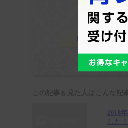
入会申し
専用
03-4590-9816
受付時
この記事を見た人はこんな記
201
した