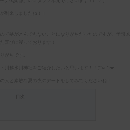
ナ倶楽部」のスタッフ木元でございます！(*’▽’)
が到来しましたね！！
ので髪がとんでもないことになりがちだったのですが、予想以
た喜びに浸っております！
りがちです。
越氷川神社をご紹介したいと思います！！(*’ω’*)★
の人と素敵な夏の夜のデートをしてみてくださいね！
目次