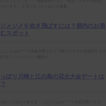
おひさしぶりです！！ 高級交際クラブ『青山プラチナ倶楽部』
ざいます。 ９月になったとはいえ残暑...
のジメジメを吹き飛ばすには？都内のお酒
しむスポット
んにちは♪(*^-^*) 高級交際クラブ【青山プラチナ倶楽部】ス
です！ ジメジメした梅雨が...
しっぽり川崎と江の島の花火大会デートは
が？
会2つご紹介♪ 皆さま、こんにちは♪(*^-^*) 高級交際クラブ