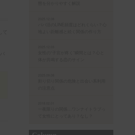
態を分かりやすく解説
2025.12.08
パパ活のLINE頻度はどれくらい？心
地よい距離感と続く関係の作り方
して
2025.12.03
女性の“子宮が疼く”瞬間とは？心と
パ
体が共鳴する恋のサイン
2025.09.08
割り切り関係の危険と出会い系利用
の注意点
2018.02.01
一夜限りの関係…ワンナイトラブっ
て女性にとってあり？なし？