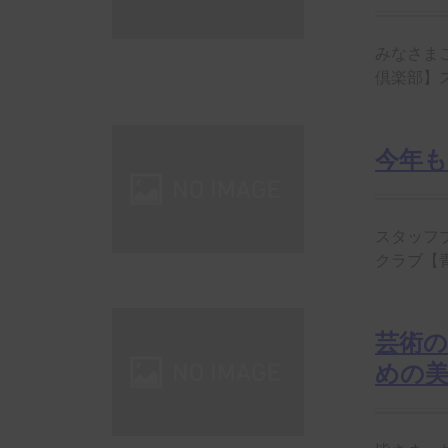
みなさま
倶楽部】ス
今年
スタッフブ
クラブ【青
芸術
めの