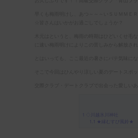
お久しぶりです！！高級交際クラブ「青山プラチ
早くも梅雨明けし、あつ～～～いＳＵＭＭＥＲ
☆皆さんはいかがお過ごしでしょうか？
木元はというと、梅雨の時期はひどいくせ毛な
に速い梅雨明けによりこの苦しみから解放され
とはいっても、ここ最近の暑さにバテ気味にな
そこで今回はひんやり涼しい夏のデートスポット川
交際クラブ・デートクラブで出会った愛しいあ
1
◇川越氷川神社
1.1
★縁むすび風鈴★