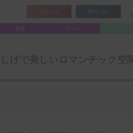
>
スタッフブログ
> 夏の夜におすすめ！涼しげで美しいロマン
女性はこちら
男性はこちら
恋愛
デート
その
涼しげで美しいロマンチック空