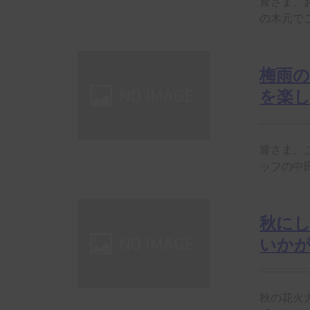
皆さま、
の木元でご
梅雨
を楽
皆さま、こ
ッフの中田
秋に
いか
秋の花火大