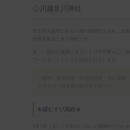
◇川越氷川神社
埼玉県川越市にある川越の総鎮守とされ、古来
信仰を集めてきた神社です。
美しい境内の風景に加えレトロで可愛らしい御
ワースポットとして大注目されています。
ご祭神：素戔嗚尊・奇稲田姫命・大己貴命
アクセス：埼玉県川越市宮下町2-11
★縁むすび風鈴★
7月7日（土）～9月9日（日）の期間中に行わ