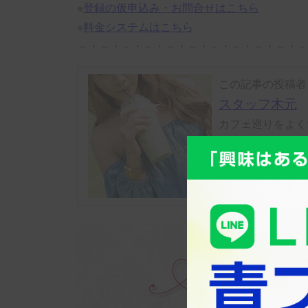
※
登録の仮申込み・お問合せはこちら
※
料金システムはこちら
－・－・－・－・－・－・－・－・－・－・－
この記事の投稿者
スタッフ木元
カフェ巡りをよく
す！