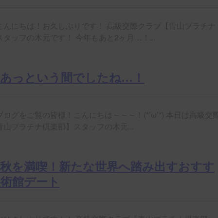
こんにちは！お久しぶりです！ 高級交際クラブ【青山プラチナ
タッフの木元です！ 今年もあと2ヶ月…！...
もあっという間でしたね…！
ログをご覧の皆様！こんにちは～～～！(*’ω’*) 本日は高級交
山プラチナ倶楽部】スタッフの木元...
の秋を満喫！新たな世界へ踏み出すおすす
美術館デート