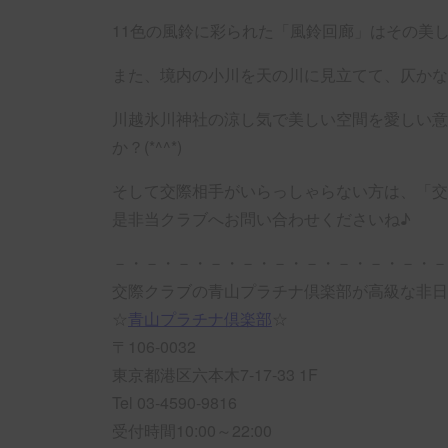
11色の風鈴に彩られた「風鈴回廊」はその美
また、境内の小川を天の川に見立てて、仄かな
川越氷川神社の涼し気で美しい空間を愛しい意
か？(*^^*)
そして交際相手がいらっしゃらない方は、「交
是非当クラブへお問い合わせくださいね♪
－・－・－・－・－・－・－・－・－・－・－
交際クラブの青山プラチナ倶楽部が高級な非日
☆
青山プラチナ倶楽部
☆
〒106-0032
東京都港区六本木7-17-33 1F
Tel 03-4590-9816
受付時間10:00～22:00