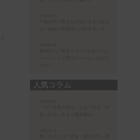
2026.08.07
不倫相手の奥さんが気になるのはな
ぜ？嫉妬や罪悪感との向き合い方
上
2026.08.06
夏限定のご褒美スイーツ♪旬のフル
ーツパフェで贅沢デートはいかがで
すか？
人気コラム
2025.09.24
「モテる男の条件」とは？外見・内
面・出会い方まで徹底解説！
2025.12.16
膣ドカタとは？意味・使われ方・実