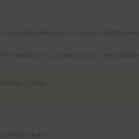
より2組の夫婦の神様が祀られており縁結びや夫婦円満の神と
守りやお洒落なカフェなども併設されており、女性人気の高い
・脚摩乳命・手摩乳命
れる夏季限定の祭事です。