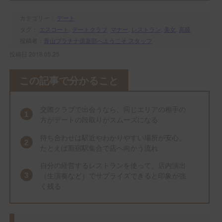
カテゴリー：
デート
タグ：
エスコート
,
デートクラブ
,
マナー
,
レストラン
,
美女
,
高級
投稿者：
青山プラチナ倶楽部へようこそ スタッフ
投稿日 2018.05.25
この記事で分かること
交際クラブで出会うなら、同じエリアの相手の
方がデートの段取りがスムーズになる
待ち合わせは駅近やわかりやすい場所が安心。
たとえば新宿駅集合で店へ向かう流れ
自分の経営するレストランを使って、店内演出
（生演奏など）でサプライズできると印象が強
く残る