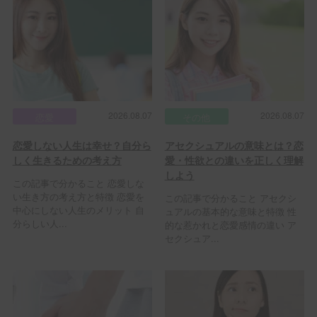
2026.08.07
2026.08.07
恋愛
その他
恋愛しない人生は幸せ？自分ら
アセクシュアルの意味とは？恋
しく生きるための考え方
愛・性欲との違いを正しく理解
しよう
この記事で分かること 恋愛しな
い生き方の考え方と特徴 恋愛を
この記事で分かること アセクシ
中心にしない人生のメリット 自
ュアルの基本的な意味と特徴 性
分らしい人...
的な惹かれと恋愛感情の違い ア
セクシュア...