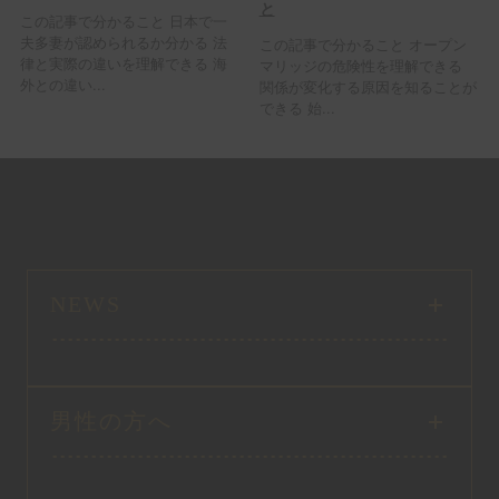
と
この記事で分かること 日本で一
夫多妻が認められるか分かる 法
この記事で分かること オープン
律と実際の違いを理解できる 海
マリッジの危険性を理解できる
外との違い...
関係が変化する原因を知ることが
できる 始...
NEWS
男性の方へ