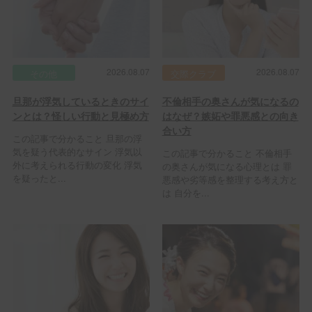
2026.08.07
2026.08.07
その他
交際クラブ
旦那が浮気しているときのサイ
不倫相手の奥さんが気になるの
ンとは？怪しい行動と見極め方
はなぜ？嫉妬や罪悪感との向き
合い方
この記事で分かること 旦那の浮
気を疑う代表的なサイン 浮気以
この記事で分かること 不倫相手
外に考えられる行動の変化 浮気
の奥さんが気になる心理とは 罪
を疑ったと...
悪感や劣等感を整理する考え方と
は 自分を...