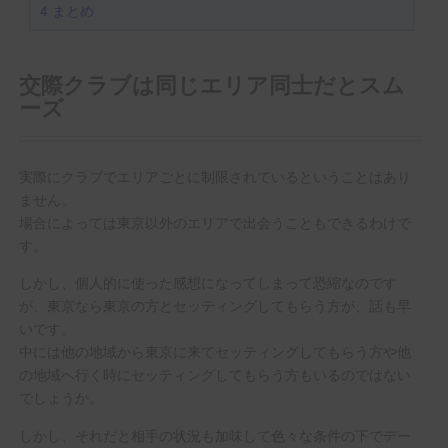
4
まとめ
交際クラブは同じエリア同士だとスム
ーズ
実際にクラブでエリアごとに制限されているということはあり
ません。
場合によっては東京以外のエリアで出会うこともできるわけで
す。
しかし、個人的に使った感想になってしまって恐縮なのです
が、東京なら東京の方とセッティングしてもらう方が、話も早
いです。
中には他の地域から東京に来てセッティングしてもらう方や他
の地域へ行く時にセッティングしてもらう方もいるのではない
でしょうか。
しかし、それだと相手の状況も加味して色々な条件の下でデー