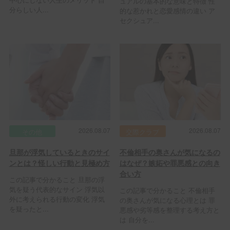
ュアルの基本的な意味と特徴 性
分らしい人...
的な惹かれと恋愛感情の違い ア
セクシュア...
2026.08.07
2026.08.07
その他
交際クラブ
旦那が浮気しているときのサイ
不倫相手の奥さんが気になるの
ンとは？怪しい行動と見極め方
はなぜ？嫉妬や罪悪感との向き
合い方
この記事で分かること 旦那の浮
気を疑う代表的なサイン 浮気以
この記事で分かること 不倫相手
外に考えられる行動の変化 浮気
の奥さんが気になる心理とは 罪
を疑ったと...
悪感や劣等感を整理する考え方と
は 自分を...