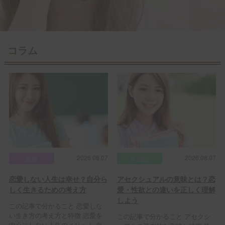
コラム
2026.08.07
2026.08.07
恋愛
その他
恋愛しない人生は幸せ？自分ら
アセクシュアルの意味とは？恋
しく生きるための考え方
愛・性欲との違いを正しく理解
しよう
この記事で分かること 恋愛しな
い生き方の考え方と特徴 恋愛を
この記事で分かること アセクシ
中心にしない人生のメリット 自