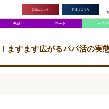
>
交際クラブ
> 若い女性に絶大な人気！ますます広がるパパ活
女性はこちら
男性はこちら
恋愛
デート
その
！ますます広がるパパ活の実