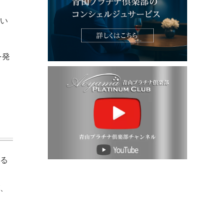
い
を発
る
、