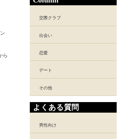
Column
交際クラブ
ン
出会い
恋愛
から
デート
その他
よくある質問
男性向け