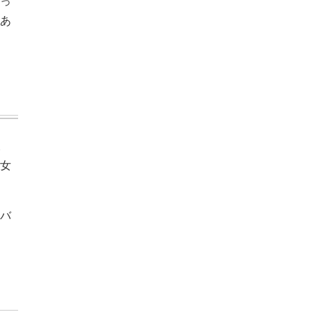
っ
あ
。
女
バ