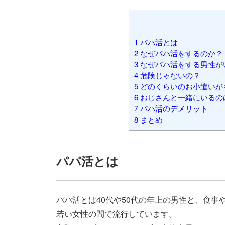
1
パパ活とは
2
なぜパパ活をするのか？
3
なぜパパ活をする男性が
4
危険じゃないの？
5
どのくらいのお小遣いが
6
おじさんと一緒にいるの
7
パパ活のデメリット
8
まとめ
パパ活とは
パパ活とは40代や50代の年上の男性と、食
若い女性の間で流行しています。