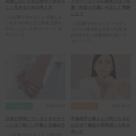
恋愛しない人生は幸せ？自分ら
アセクシュアルの意味とは？恋
しく生きるための考え方
愛・性欲との違いを正しく理解
しよう
この記事で分かること 恋愛しな
い生き方の考え方と特徴 恋愛を
この記事で分かること アセクシ
中心にしない人生のメリット 自
ュアルの基本的な意味と特徴 性
分らしい人...
的な惹かれと恋愛感情の違い ア
セクシュア...
2026.08.07
2026.08.07
その他
交際クラブ
旦那が浮気しているときのサイ
不倫相手の奥さんが気になるの
ンとは？怪しい行動と見極め方
はなぜ？嫉妬や罪悪感との向き
合い方
この記事で分かること 旦那の浮