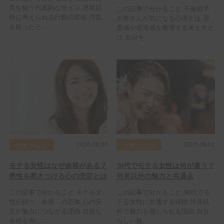
気を疑う代表的なサイン 浮気以
この記事で分かること 不倫相手
外に考えられる行動の変化 浮気
の奥さんが気になる心理とは 罪
を疑ったと...
悪感や劣等感を整理する考え方と
は 自分を...
2026.08.04
2026.08.04
交際クラブ
交際クラブ
モテる女性はなぜ余裕がある？
30代でモテる女性は何が違う？
男性を惹きつける心の安定とは
外見以外の魅力と共通点
この記事で分かること モテる女
この記事で分かること 30代でモ
性が持つ「余裕」の正体 心の安
テる女性に共通する特徴 外見以
定が魅力につながる理由 自然な
外で魅力を感じられる理由 自分
余裕を身に...
らしい魅...