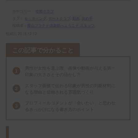
カテゴリー：
交際クラブ
タグ：
セッティング
,
デートクラブ
,
動画
,
決め手
投稿者：
青山プラチナ倶楽部へようこそ スタッフ
投稿日 2018.12.12
この記事で分かること
男性が女性を選ぶ際、画像や動画が与える第一
印象の大きさとその活かし方
スタッフ面接で伝わる印象が男性の判断材料に
なる理由と信頼される雰囲気づくり
プロフィールコメントが「会いたい」と思わせ
るきっかけになる書き方のポイント