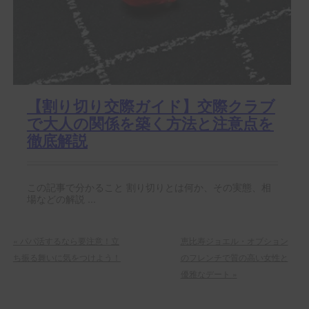
【割り切り交際ガイド】交際クラブ
で大人の関係を築く方法と注意点を
徹底解説
この記事で分かること 割り切りとは何か、その実態、相
場などの解説 ...
«
パパ活するなら要注意！立
恵比寿ジョエル・オブション
ち振る舞いに気をつけよう！
のフレンチで質の高い女性と
優雅なデート
»