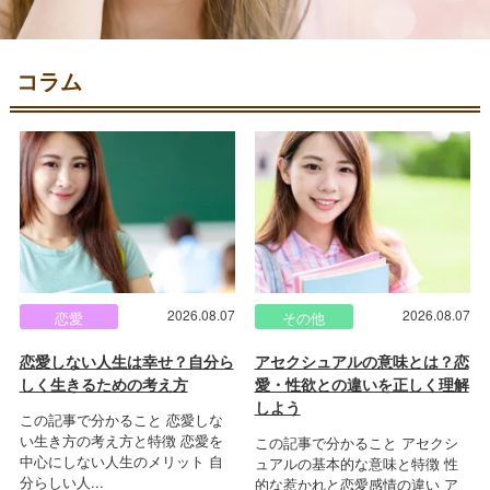
コラム
2026.08.07
2026.08.07
恋愛
その他
恋愛しない人生は幸せ？自分ら
アセクシュアルの意味とは？恋
しく生きるための考え方
愛・性欲との違いを正しく理解
しよう
この記事で分かること 恋愛しな
い生き方の考え方と特徴 恋愛を
この記事で分かること アセクシ
中心にしない人生のメリット 自
ュアルの基本的な意味と特徴 性
分らしい人...
的な惹かれと恋愛感情の違い ア