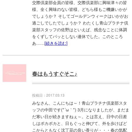
交際倶楽部会員の皆様、交際倶楽部に興味津々の皆
様、全く興味のない皆様、どちら様もご機嫌いかが
でしょうか？ そしてゴールデンウィークはいかがお
過ごしでしたでしょうか？ わたくし青山プラチナ倶
楽部スタッフの佐野はといえば、残念なことに体調
をくずしてパッとしない連休でした。このところ
あ……
[続きを読む]
春はもうすぐそこ♪
投稿日：2017.03.13
みなさん、こんにちは～！青山プラチナ倶楽部スタ
ッフの中田です(*´ω｀*) 3月になりましたが、まだま
だ寒い日が続きますねぇ～。とは言え、日中の日差
しはポカポカと、日もぐっと伸びて、外を歩けばど
こからともなく沈丁花の良い香りが・・・春の気配