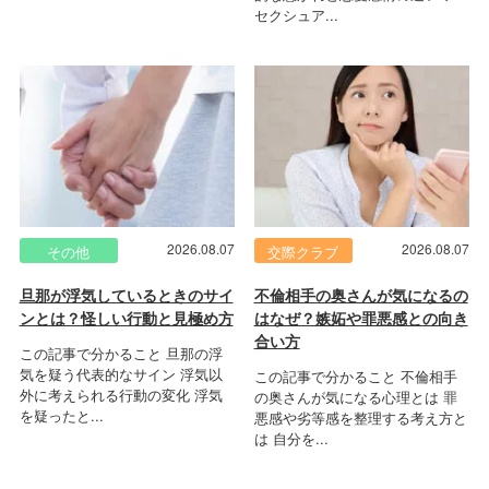
セクシュア...
2026.08.07
2026.08.07
その他
交際クラブ
旦那が浮気しているときのサイ
不倫相手の奥さんが気になるの
ンとは？怪しい行動と見極め方
はなぜ？嫉妬や罪悪感との向き
合い方
この記事で分かること 旦那の浮
気を疑う代表的なサイン 浮気以
この記事で分かること 不倫相手
外に考えられる行動の変化 浮気
の奥さんが気になる心理とは 罪
を疑ったと...
悪感や劣等感を整理する考え方と
は 自分を...