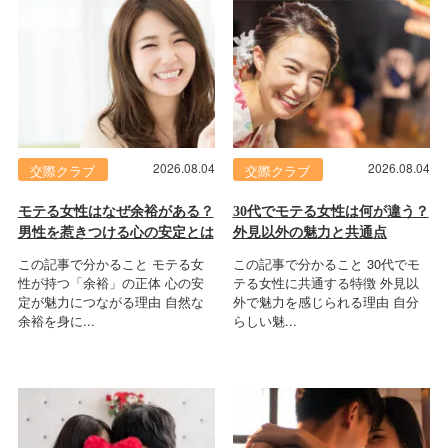
2026.08.04
2026.08.04
交際クラブ
交際クラブ
モテる女性はなぜ余裕がある？
30代でモテる女性は何が違う？
男性を惹きつける心の安定とは
外見以外の魅力と共通点
この記事で分かること モテる女
この記事で分かること 30代でモ
性が持つ「余裕」の正体 心の安
テる女性に共通する特徴 外見以
定が魅力につながる理由 自然な
外で魅力を感じられる理由 自分
余裕を身に...
らしい魅...