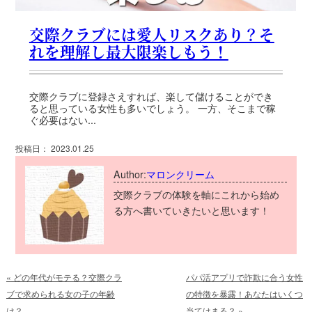
交際クラブには愛人リスクあり？そ
れを理解し最大限楽しもう！
交際クラブに登録さえすれば、楽して儲けることができ
ると思っている女性も多いでしょう。 一方、そこまで稼
ぐ必要はない...
投稿日： 2023.01.25
Author:
マロンクリーム
交際クラブの体験を軸にこれから始め
る方へ書いていきたいと思います！
«
どの年代がモテる？交際クラ
パパ活アプリで詐欺に合う女性
ブで求められる女の子の年齢
の特徴を暴露！あなたはいくつ
は？
当てはまる？
»