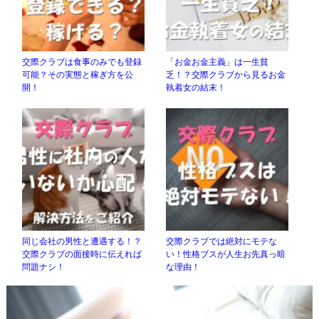
交際クラブは食事のみでも登録
「お金お金主義」は一生貧
可能？その実態と稼ぎ方を公
乏！？交際クラブから見るお金
開！
執着女の結末！
同じ会社の男性と遭遇する！？
交際クラブでは絶対にモテな
交際クラブの面接時に伝えれば
い！性格ブスが人生お先真っ暗
問題ナシ！
な理由！