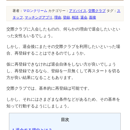
著者：
マロンクリーム
カテゴリー：
アドバイス
,
交際クラブ
タグ：
ス
タッフ
,
マッチングアプリ
,
理由
,
登録
,
相談
,
退会
,
面接
交際クラブに入会したものの、何らかの理由で退会したいとい
った女性もいるでしょう。
しかし、退会後にまたその交際クラブを利用したいといった場
合、再登録することはできるのでしょうか。
仮に再登録できなければ退会自体をしない方が良いでしょう
し、再登録できるなら、登録を一旦無くして再スタートを切る
方が良い結果になることもあります。
交際クラブでは、基本的に再登録は可能です。
しかし、それにはさまざまな条件などがあるため、その基本を
知って行動するようにしましょう。
目次
1
退会する理由とは？