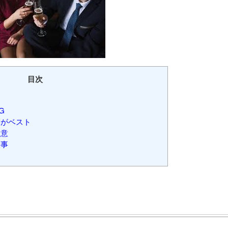
目次
G
がベスト
注意
大事