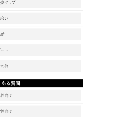
交際クラブ
出会い
恋愛
デート
その他
くある質問
男性向け
女性向け