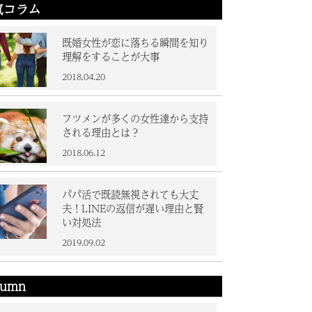
気コラム
既婚女性が恋に落ちる瞬間を知り
理解をすることが大事
2018.04.20
フツメンが多くの女性達から支持
される理由とは？
2018.06.12
パパ活で既読無視されても大丈
夫！LINEの返信が遅い理由と賢
い対処法
2019.09.02
lumn