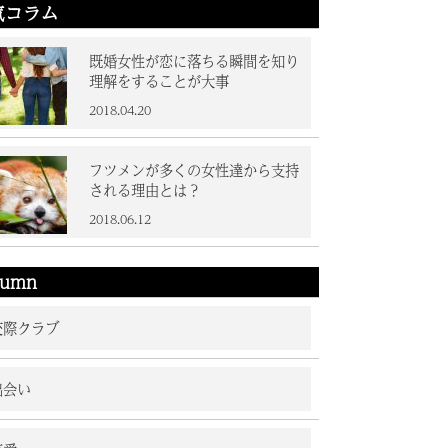
気コラム
既婚女性が恋に落ちる瞬間を知り
理解をすることが大事
2018.04.20
フツメンが多くの女性達から支持
される理由とは？
2018.06.12
lumn
交際クラブ
出会い