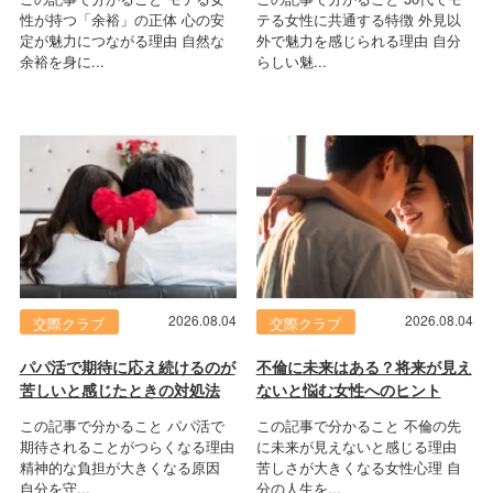
性が持つ「余裕」の正体 心の安
テる女性に共通する特徴 外見以
定が魅力につながる理由 自然な
外で魅力を感じられる理由 自分
余裕を身に...
らしい魅...
2026.08.04
2026.08.04
交際クラブ
交際クラブ
パパ活で期待に応え続けるのが
不倫に未来はある？将来が見え
苦しいと感じたときの対処法
ないと悩む女性へのヒント
この記事で分かること パパ活で
この記事で分かること 不倫の先
期待されることがつらくなる理由
に未来が見えないと感じる理由
精神的な負担が大きくなる原因
苦しさが大きくなる女性心理 自
自分を守...
分の人生を...