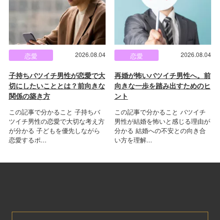
2026.08.04
2026.08.04
恋愛
恋愛
子持ちバツイチ男性が恋愛で大
再婚が怖いバツイチ男性へ。前
切にしたいこととは？前向きな
向きな一歩を踏み出すためのヒ
関係の築き方
ント
この記事で分かること 子持ちバ
この記事で分かること バツイチ
ツイチ男性の恋愛で大切な考え方
男性が結婚を怖いと感じる理由が
が分かる 子どもを優先しながら
分かる 結婚への不安との向き合
恋愛するポ...
い方を理解...