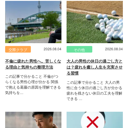
2026.08.04
2026.08.04
交際クラブ
その他
不倫に疲れた男性へ。苦しくな
大人の男性の休日の過ごし方と
る理由と気持ちの整理方法
は？疲れを癒し人生を充実させ
る習慣
この記事で分かること 不倫がつ
らくなる男性心理が分かる 関係
この記事で分かること 大人の男
で抱える葛藤の原因を理解できる
性に合う休日の過ごし方が分かる
気持ちを...
疲れを残さない休日の工夫を理解
できる ...