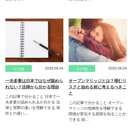
2026.08.04
2026.08.04
その他
その他
一夫多妻は日本ではなぜ認めら
オープンマリッジとは？潜むリ
れない？法律から分かる理由
スクと始める前に考えるべきこ
と
この記事で分かること 日本で一
夫多妻が認められるか分かる 法
この記事で分かること オープン
律と実際の違いを理解できる 海
マリッジの危険性を理解できる
外との違い...
関係が変化する原因を知ることが
できる 始...