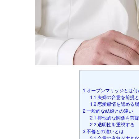
1
オープンマリッジとは何
1.1
夫婦の合意を前提と
1.2
恋愛感情を認める場
2
一般的な結婚との違い
2.1
排他的な関係を前提
2.2
透明性を重視する
3
不倫との違いとは
3.1
合意の有無が大き