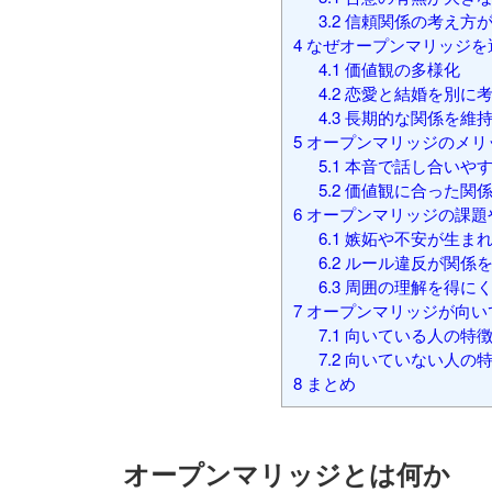
3.2
信頼関係の考え方が
4
なぜオープンマリッジを
4.1
価値観の多様化
4.2
恋愛と結婚を別に考
4.3
長期的な関係を維持
5
オープンマリッジのメリ
5.1
本音で話し合いやす
5.2
価値観に合った関係
6
オープンマリッジの課題
6.1
嫉妬や不安が生まれ
6.2
ルール違反が関係を
6.3
周囲の理解を得に
7
オープンマリッジが向い
7.1
向いている人の特
7.2
向いていない人の
8
まとめ
オープンマリッジとは何か