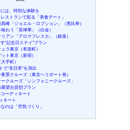
には、特別な体験を
付きレストランで彩る「美食デート」
最高峰「ジョエル・ロブション」（恵比寿）
を味わう「茶禅華」（白金）
タリアン「アロマフレスカ」（銀座）
ごす“記念日ステイ”プラン
シュラ東京（有楽町）
アット東京（新宿）
（大手町）
ートで“非日常”を演出
ー夜景クルーズ（東京ヘリポート発）
ナークルーズ「シンフォニークルーズ」
の展望台貸切プラン
めコーディネート
ィネート
要なのは「空気づくり」