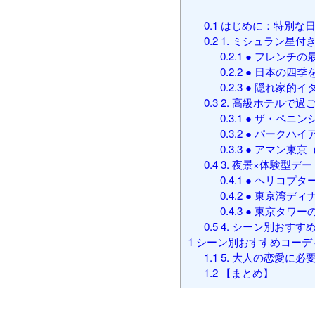
0.1
はじめに：特別な日
0.2
1. ミシュラン星
0.2.1
● フレンチの
0.2.2
● 日本の四季
0.2.3
● 隠れ家的イ
0.3
2. 高級ホテルで過
0.3.1
● ザ・ペニン
0.3.2
● パークハイ
0.3.3
● アマン東京
0.4
3. 夜景×体験型デ
0.4.1
● ヘリコプタ
0.4.2
● 東京湾ディ
0.4.3
● 東京タワー
0.5
4. シーン別おすす
1
シーン別おすすめコーデ
1.1
5. 大人の恋愛に必
1.2
【まとめ】