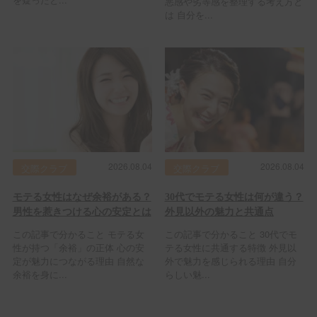
悪感や劣等感を整理する考え方と
は 自分を...
2026.08.04
2026.08.04
交際クラブ
交際クラブ
モテる女性はなぜ余裕がある？
30代でモテる女性は何が違う？
男性を惹きつける心の安定とは
外見以外の魅力と共通点
この記事で分かること モテる女
この記事で分かること 30代でモ
性が持つ「余裕」の正体 心の安
テる女性に共通する特徴 外見以
定が魅力につながる理由 自然な
外で魅力を感じられる理由 自分
余裕を身に...
らしい魅...