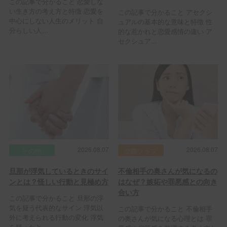
この記事で分かること 恋愛しな
い生き方の考え方と特徴 恋愛を
この記事で分かること アセクシ
中心にしない人生のメリット 自
ュアルの基本的な意味と特徴 性
分らしい人...
的な惹かれと恋愛感情の違い ア
セクシュア...
2026.08.07
2026.08.07
その他
交際クラブ
旦那が浮気しているときのサイ
不倫相手の奥さんが気になるの
ンとは？怪しい行動と見極め方
はなぜ？嫉妬や罪悪感との向き
合い方
この記事で分かること 旦那の浮
気を疑う代表的なサイン 浮気以
この記事で分かること 不倫相手
外に考えられる行動の変化 浮気
の奥さんが気になる心理とは 罪
を疑ったと...