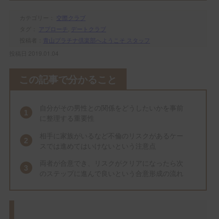
カテゴリー：
交際クラブ
タグ：
アプローチ
,
デートクラブ
投稿者：
青山プラチナ倶楽部へようこそ スタッフ
投稿日 2019.01.04
この記事で分かること
自分がその男性との関係をどうしたいかを事前
に整理する重要性
相手に家族がいるなど不倫のリスクがあるケー
スでは進めてはいけないという注意点
両者が合意でき、リスクがクリアになったら次
のステップに進んで良いという合意形成の流れ