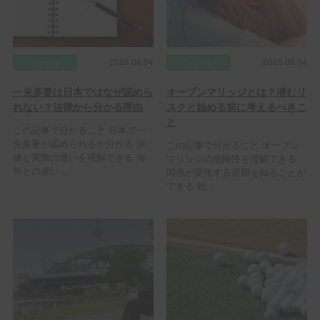
2026.08.04
2026.08.04
その他
その他
一夫多妻は日本ではなぜ認めら
オープンマリッジとは？潜むリ
れない？法律から分かる理由
スクと始める前に考えるべきこ
と
この記事で分かること 日本で一
夫多妻が認められるか分かる 法
この記事で分かること オープン
律と実際の違いを理解できる 海
マリッジの危険性を理解できる
外との違い...
関係が変化する原因を知ることが
できる 始...