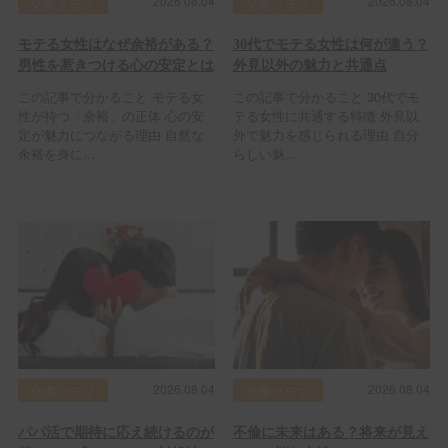
2026.08.04
2026.08.04
交際クラブ
交際クラブ
モテる女性はなぜ余裕がある？
30代でモテる女性は何が違う？
男性を惹きつける心の安定とは
外見以外の魅力と共通点
この記事で分かること モテる女
この記事で分かること 30代でモ
性が持つ「余裕」の正体 心の安
テる女性に共通する特徴 外見以
定が魅力につながる理由 自然な
外で魅力を感じられる理由 自分
余裕を身に...
らしい魅...
2026.08.04
2026.08.04
交際クラブ
交際クラブ
パパ活で期待に応え続けるのが
不倫に未来はある？将来が見え