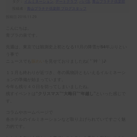
タグ：
イルミネーション
,
デートクラブ
,
パパ活
,
青山プラチナ倶楽部
投稿者：
青山プラチナ倶楽部 ブログスタッフ
投稿日 2016.11.29
こんにちは。
青プラの泉です。
先週は、東京では観測史上初となる11月の降雪が
年ぶりとい
54
う事で
ニュースでも
賑わい
を見せておりましたね( *´艸｀)♪
１１月も終わりが近づき、冬の風物詩ともいえるイルミネーシ
ョンの準備が始まっています。
今年も残り４０日を切ってしまいましたね。
残すイベントは
といった感じで
“クリスマス”“大晦日”“年越し”
す。
コラムやホームページで
各ホテルのイルミネーションなど取り上げられていてすごく魅
力的です。