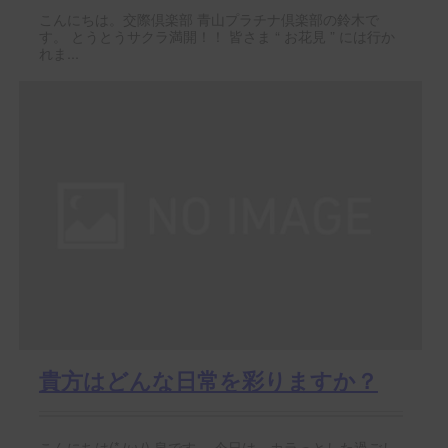
こんにちは。交際倶楽部 青山プラチナ倶楽部の鈴木で
す。 とうとうサクラ満開！！ 皆さま “ お花見 ” には行か
れま...
貴方はどんな日常を彩りますか？
こんにちは(*ﾉωﾉ) 泉です。 今日は、カラっとした過ごし