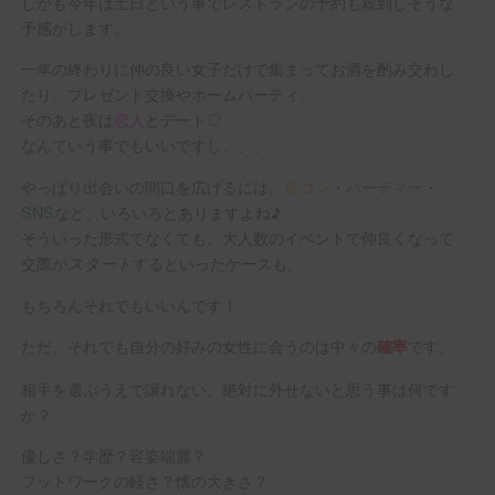
しかも今年は土日という事でレストランの予約も殺到しそうな
予感がします。
一年の終わりに仲の良い女子だけで集まってお酒を酌み交わし
たり、プレゼント交換やホームパーティ、
そのあと夜は
恋人
とデート♡
なんていう事でもいいですし、、、、
やっぱり出会いの間口を広げるには、
合コン
・
パーティー
・
SNS
など、いろいろとありますよね♪
そういった形式でなくても、大人数のイベントで仲良くなって
交際が
するといったケースも。
スタート
もちろんそれでもいいんです！
ただ、それでも自分の好みの女性に会うのは中々の
です。
確率
相手を選ぶうえで譲れない、絶対に外せないと思う事は何です
か？
優しさ？学歴？容姿端麗？
フットワークの軽さ？懐の大きさ？