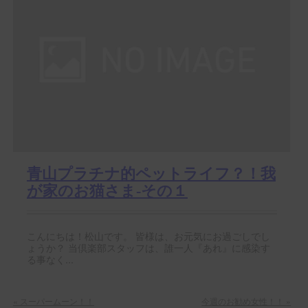
青山プラチナ的ペットライフ？！我
が家のお猫さま-その１
こんにちは！松山です。 皆様は、お元気にお過ごしでし
ょうか？ 当倶楽部スタッフは、誰一人『あれ』に感染す
る事なく...
«
スーパームーン！！
今週のお勧め女性！！
»