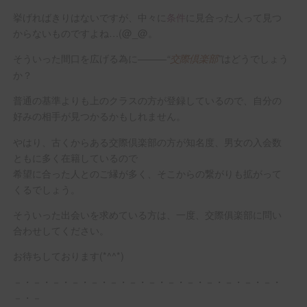
挙げればきりはないですが、中々に
条件
に見合った人って見つ
からないものですよね…(@_@。
そういった間口を広げる為に―――
はどうでしょう
“
交際倶楽部
”
か？
普通の基準よりも上のクラスの方が登録しているので、自分の
好みの相手が見つかるかもしれません。
やはり、古くからある交際倶楽部の方が知名度、男女の入会数
ともに多く在籍しているので
希望に合った人とのご縁が多く、そこからの繋がりも拡がって
くるでしょう。
そういった出会いを求めている方は、一度、交際俱楽部に問い
合わせしてください。
お待ちしております(*^^*)
－・－・－・－・－・－・－・－・－・－・－・－・－・－・
－・－