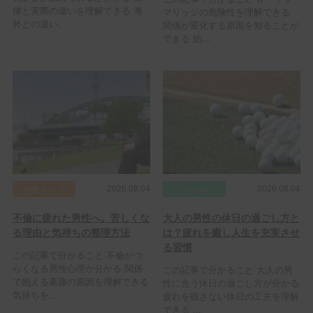
律と実際の違いを理解できる 海
マリッジの危険性を理解できる
外との違い...
関係が変化する原因を知ることが
できる 始...
2026.08.04
2026.08.04
交際クラブ
その他
不倫に疲れた男性へ。苦しくな
大人の男性の休日の過ごし方と
る理由と気持ちの整理方法
は？疲れを癒し人生を充実させ
る習慣
この記事で分かること 不倫がつ
らくなる男性心理が分かる 関係
この記事で分かること 大人の男
で抱える葛藤の原因を理解できる
性に合う休日の過ごし方が分かる
気持ちを...
疲れを残さない休日の工夫を理解
できる ...