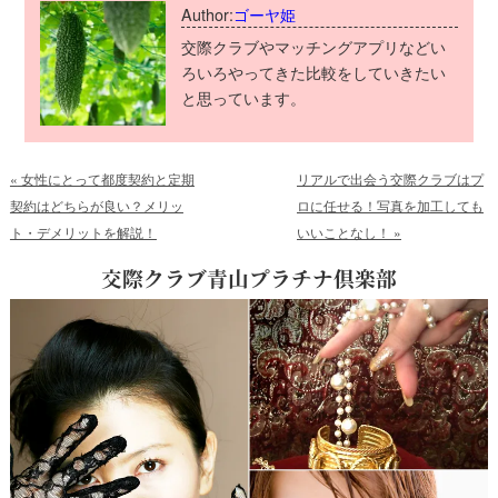
Author:
ゴーヤ姫
交際クラブやマッチングアプリなどい
ろいろやってきた比較をしていきたい
と思っています。
«
女性にとって都度契約と定期
リアルで出会う交際クラブはプ
契約はどちらが良い？メリッ
ロに任せる！写真を加工しても
ト・デメリットを解説！
いいことなし！
»
交際クラブ青山プラチナ倶楽部