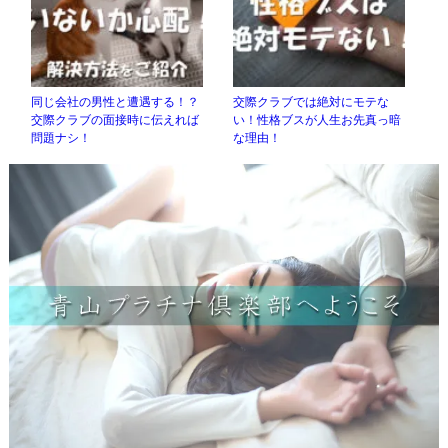
同じ会社の男性と遭遇する！？
交際クラブでは絶対にモテな
交際クラブの面接時に伝えれば
い！性格ブスが人生お先真っ暗
問題ナシ！
な理由！