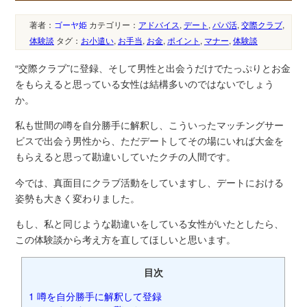
著者：
ゴーヤ姫
カテゴリー：
アドバイス
,
デート
,
パパ活
,
交際クラブ
,
体験談
タグ：
お小遣い
,
お手当
,
お金
,
ポイント
,
マナー
,
体験談
“交際クラブ”に登録、そして男性と出会うだけでたっぷりとお金
をもらえると思っている女性は結構多いのではないでしょう
か。
私も世間の噂を自分勝手に解釈し、こういったマッチングサー
ビスで出会う男性から、ただデートしてその場にいれば大金を
もらえると思って勘違いしていたクチの人間です。
今では、真面目にクラブ活動をしていますし、デートにおける
姿勢も大きく変わりました。
もし、私と同じような勘違いをしている女性がいたとしたら、
この体験談から考え方を直してほしいと思います。
目次
1
噂を自分勝手に解釈して登録