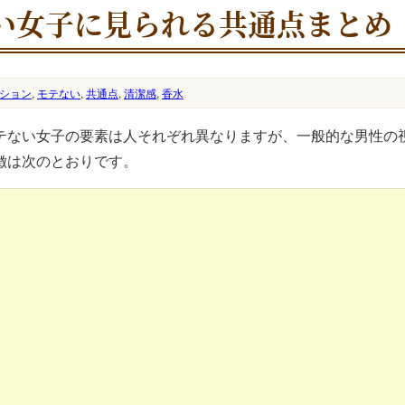
い女子に見られる共通点まとめ
ション
,
モテない
,
共通点
,
清潔感
,
香水
テない女子の要素は人それぞれ異なりますが、一般的な男性の
徴は次のとおりです。