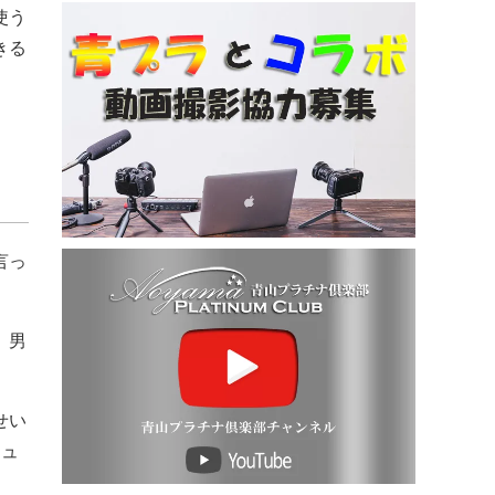
使う
きる
言っ
、男
せい
ミュ