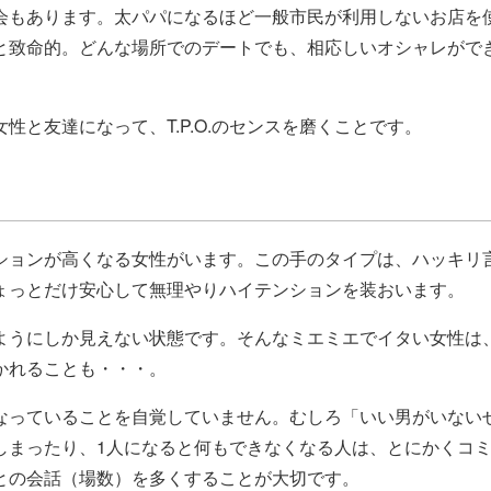
会もあります。太パパになるほど一般市民が利用しないお店を
と致命的。どんな場所でのデートでも、相応しいオシャレがで
と友達になって、T.P.O.のセンスを磨くことです。
ションが高くなる女性がいます。この手のタイプは、ハッキリ
ょっとだけ安心して無理やりハイテンションを装おいます。
ようにしか見えない状態です。そんなミエミエでイタい女性は
かれることも・・・。
なっていることを自覚していません。むしろ「いい男がいない
しまったり、1人になると何もできなくなる人は、とにかくコ
との会話（場数）を多くすることが大切です。