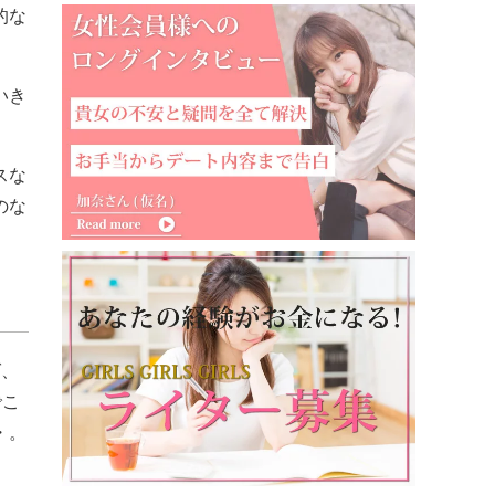
的な
いき
スな
のな
ば、
でこ
・。