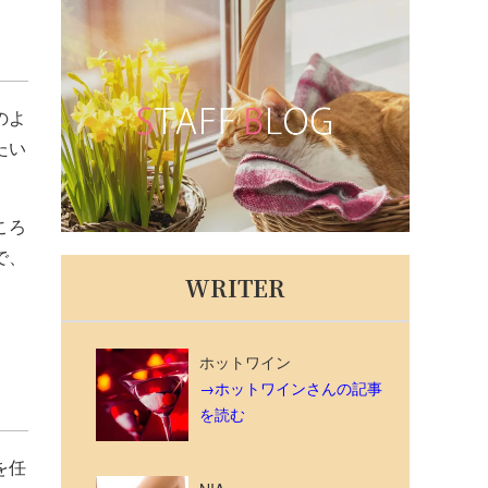
のよ
たい
ころ
で、
WRITER
ホットワイン
→ホットワインさんの記事
を読む
を任