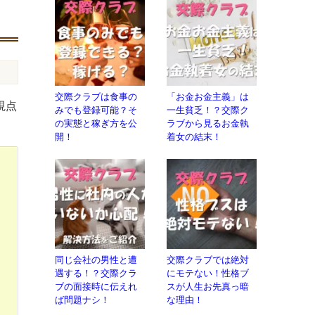
交際クラブは食事の
「お金お金主義」は
視点
みでも登録可能？そ
一生貧乏！？交際ク
の実態と稼ぎ方を公
ラブから見るお金執
開！
着女の結末！
同じ会社の男性と遭
交際クラブでは絶対
遇する！？交際クラ
にモテない！性格ブ
ブの面接時に伝えれ
スが人生お先真っ暗
ば問題ナシ！
な理由！