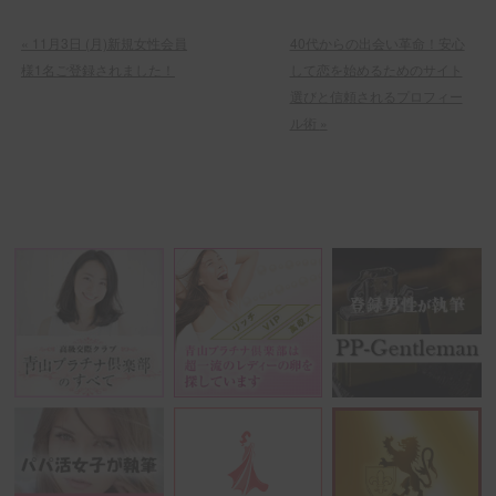
«
11月3日 (月)新規女性会員
40代からの出会い革命！安心
様1名ご登録されました！
して恋を始めるためのサイト
選びと信頼されるプロフィー
ル術
»