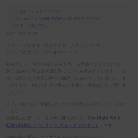
カテゴリー：
スタッフブログ
タグ：
Zen Night Walk KAMAKURA
,
建長寺
,
禅
,
鎌倉
投稿者：
スタッフ木元
投稿日 2025.11.05
スタッフブログをご覧の皆さま、お久しぶりです！
スタッフの木元でございます(*^-^*)！！
秋も深まり、 朝夕の冷え込みを感じる季節となりましたね。
最近は街中で香る金木犀の香りにとても癒されています。この
時期は様々な金木犀の香りの商品が出るので、つい買ってしま
うのですが、やはり自然に香る金木犀が一番素敵だなと思いま
した(^^♪
さて、今回はこの季節にぴったりの幻想的なイベントをご紹介
します。
鎌倉五山の第一位・建長寺で開催される
「
Zen Night Walk
です。
KAMAKURA（ゼン ナイト ウォーク カマクラ）
」
鎌倉の秋の夜を、光と音で包み込む特別なひととき。