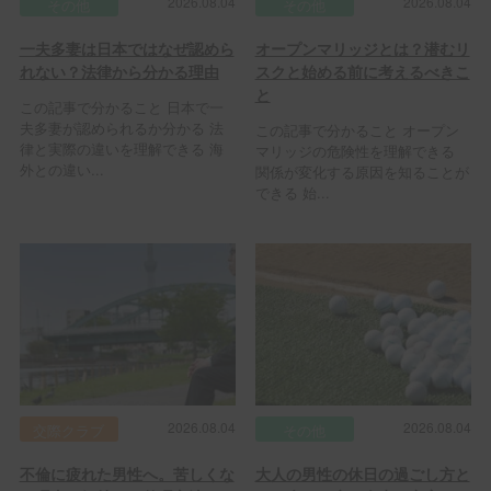
2026.08.04
2026.08.04
その他
その他
一夫多妻は日本ではなぜ認めら
オープンマリッジとは？潜むリ
れない？法律から分かる理由
スクと始める前に考えるべきこ
と
この記事で分かること 日本で一
夫多妻が認められるか分かる 法
この記事で分かること オープン
律と実際の違いを理解できる 海
マリッジの危険性を理解できる
外との違い...
関係が変化する原因を知ることが
できる 始...
2026.08.04
2026.08.04
交際クラブ
その他
不倫に疲れた男性へ。苦しくな
大人の男性の休日の過ごし方と