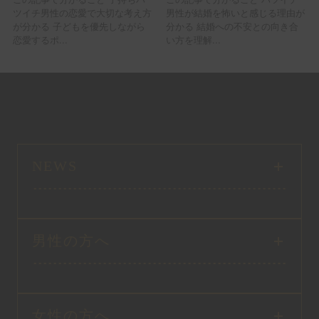
ツイチ男性の恋愛で大切な考え方
男性が結婚を怖いと感じる理由が
が分かる 子どもを優先しながら
分かる 結婚への不安との向き合
恋愛するポ...
い方を理解...
NEWS
男性の方へ
女性の方へ