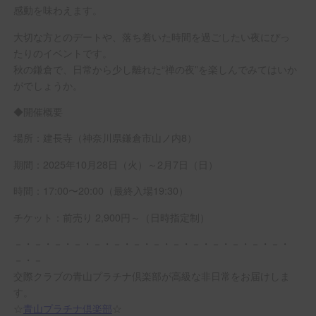
感動を味わえます。
大切な方とのデートや、落ち着いた時間を過ごしたい夜にぴっ
たりのイベントです。
秋の鎌倉で、日常から少し離れた“禅の夜”を楽しんでみてはいか
がでしょうか。
◆開催概要
場所：建長寺（神奈川県鎌倉市山ノ内8）
期間：2025年10月28日（火）～2月7日（日）
時間：17:00〜20:00（最終入場19:30）
チケット：前売り 2,900円～（日時指定制）
－・－・－・－・－・－・－・－・－・－・－・－・－・－・
－・－
交際クラブの青山プラチナ倶楽部が高級な非日常をお届けしま
す。
☆
青山プラチナ倶楽部
☆