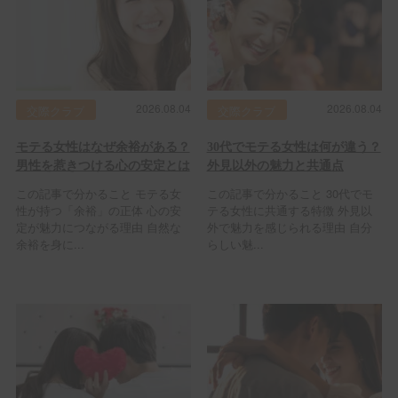
2026.08.04
2026.08.04
交際クラブ
交際クラブ
モテる女性はなぜ余裕がある？
30代でモテる女性は何が違う？
男性を惹きつける心の安定とは
外見以外の魅力と共通点
この記事で分かること モテる女
この記事で分かること 30代でモ
性が持つ「余裕」の正体 心の安
テる女性に共通する特徴 外見以
定が魅力につながる理由 自然な
外で魅力を感じられる理由 自分
余裕を身に...
らしい魅...