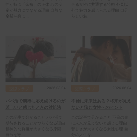
性が持つ「余裕」の正体 心の安
テる女性に共通する特徴 外見以
定が魅力につながる理由 自然な
外で魅力を感じられる理由 自分
余裕を身に...
らしい魅...
2026.08.04
2026.08.04
交際クラブ
交際クラブ
パパ活で期待に応え続けるのが
不倫に未来はある？将来が見え
苦しいと感じたときの対処法
ないと悩む女性へのヒント
この記事で分かること パパ活で
この記事で分かること 不倫の先
期待されることがつらくなる理由
に未来が見えないと感じる理由
精神的な負担が大きくなる原因
苦しさが大きくなる女性心理 自
自分を守...
分の人生を...