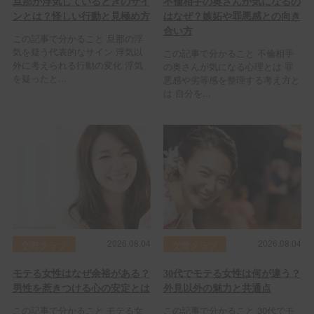
旦那が浮気しているときのサイ
不倫相手の奥さんが気になるの
ンとは？怪しい行動と見極め方
はなぜ？嫉妬や罪悪感との向き
合い方
この記事で分かること 旦那の浮
気を疑う代表的なサイン 浮気以
この記事で分かること 不倫相手
外に考えられる行動の変化 浮気
の奥さんが気になる心理とは 罪
を疑ったと...
悪感や劣等感を整理する考え方と
は 自分を...
2026.08.04
2026.08.04
交際クラブ
交際クラブ
モテる女性はなぜ余裕がある？
30代でモテる女性は何が違う？
男性を惹きつける心の安定とは
外見以外の魅力と共通点
この記事で分かること モテる女
この記事で分かること 30代でモ