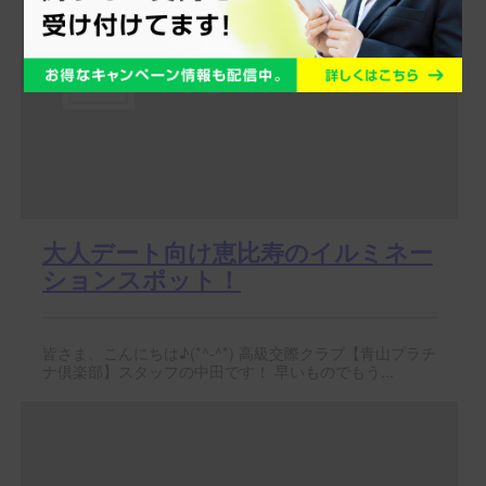
大人デート向け恵比寿のイルミネー
ションスポット！
皆さま、こんにちは♪(*^-^*) 高級交際クラブ【青山プラチ
ナ倶楽部】スタッフの中田です！ 早いものでもう...