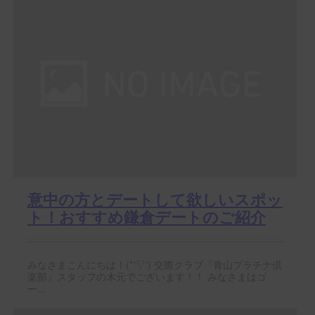
意中の方とデートして欲しいスポッ
ト！おすすめ鎌倉デートのご紹介
みなさまこんにちは！(*'▽') 交際クラブ『青山プラチナ倶
楽部』スタッフの木元でございます！！ みなさまはゴ
ー...