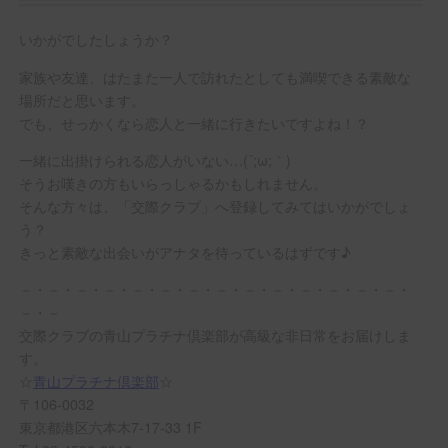
いかがでしたしょうか？
家族や友達、はたまた一人で訪れたとしても満喫できる素敵な
場所だと思います。
でも、せっかくなら恋人と一緒に行きたいですよね！？
一緒に出掛けられる恋人がいない…(´;ω;｀)
そうお嘆きの方もいらっしゃるかもしれません。
そんな方々は、「交際クラブ」へ登録してみてはいかがでしょ
う？
きっと素敵な出会いがアナタを待っているはずです♪
－・－・－・－・－・－・－・－・－・－・－・－・－・－・
－・－
交際クラブの青山プラチナ倶楽部が高級な非日常をお届けしま
す。
☆
青山プラチナ倶楽部
☆
〒106-0032
東京都港区六本木7-17-33 1F