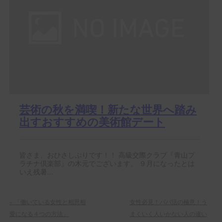
芸術の秋を満喫！新たな世界へ踏み
出すおすすめの美術館デート
皆さま、おひさしぶりです！！ 高級交際クラブ『青山プ
ラチナ倶楽部』の木元でございます。 ９月になったとは
いえ残暑...
«
「働いている女性と相思相
女性必見！パパ活の極意！う
愛になる４つの方法」
まくいく人いかない人の違い