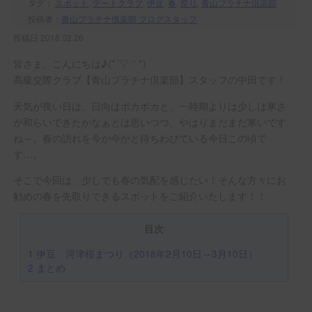
タグ：
スポット
,
デートクラブ
,
伊豆
,
春
,
祭り
,
青山プラチナ倶楽部
投稿者：
青山プラチナ倶楽部 ブログスタッフ
投稿日 2018.02.26
皆さま、こんにちは♪(*´▽｀*)
高級交際クラブ【青山プラチナ倶楽部】スタッフの中田です！
天気が良い日は、日向はポカポカと、一時期よりは少しは寒さ
が和らいできたかなぁとは思いつつ、やはりまだまだ寒いです
ね～。春の訪れを今か今かと待ちわびている今日この頃で
す…。
そこで今回は、少しでも春の気配を感じたい！そんな方々にお
勧めの春を先取りできるスポットをご紹介いたします！！
目次
1
伊豆 河津桜まつり（2018年2月10日～3月10日）
2
まとめ