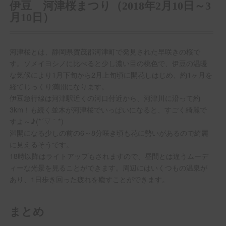
伊豆 河津桜まつり（2018年2月10日～3
月10日）
河津桜とは、静岡県賀茂郡河津町で発見された早咲きの桜で
す。ソメイヨシノに比べると少し濃い目の桃色で、伊豆の温暖
な気候により1月下旬から2月上旬頃に開花しはじめ、約1ヶ月を
経てじっくり満開になります。
伊豆急行線は河津駅近くの河口付近から、河津川に沿って約
3km！も続く並木が河津桜でいっぱいになると、すごく綺麗で
すよ～♪(*´▽｀*)
満開になる少しの前の6～8分咲き頃も花に勢いがあるので綺麗
に見えるそうです。
18時以降はライトアップもされますので、昼間とは違うムーデ
ィーな光景を見ることができます。周辺にはいくつもの温泉が
あり、1日歩き回った疲れを癒すことができます。
まとめ