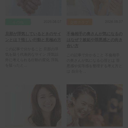
2026.08.07
2026.08.07
その他
交際クラブ
旦那が浮気しているときのサイ
不倫相手の奥さんが気になるの
ンとは？怪しい行動と見極め方
はなぜ？嫉妬や罪悪感との向き
合い方
この記事で分かること 旦那の浮
気を疑う代表的なサイン 浮気以
この記事で分かること 不倫相手
外に考えられる行動の変化 浮気
の奥さんが気になる心理とは 罪
を疑ったと...
悪感や劣等感を整理する考え方と
は 自分を...