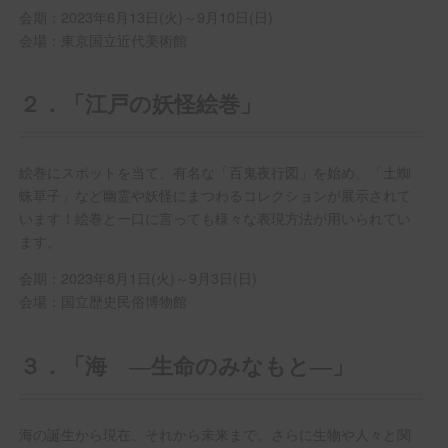
会期：2023年6月13日(火)～9月10日(日)
会場：東京国立近代美術館
２．「江戸の妖怪絵巻」
絵巻にスポットを当て、有名な「百鬼夜行図」を始め、「土蜘
蛛草子」など幽霊や妖怪にまつわるコレクションが展示されて
います！絵巻と一口に言っても様々な表現方法が用いられてい
ます。
会期：2023年8月1日(火)～9月3日(日)
会場：国立歴史民俗博物館
３．「海 ―生命のみなもと―」
海の誕生から現在、それから未来まで。さらに生物や人々と関