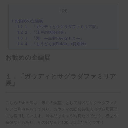
目次
1
お勧めの企画展
1.1
１．「ガウディとサグラダファミリア展」
1.2
２．「江戸の妖怪絵巻」
1.3
３．「海 ―生命のみなもと―」
1.4
４．「もうどく展ReMix」(特別展)
お勧めの企画展
１．「ガウディとサグラダファミリア
展」
こちらの企画展は「未完の聖堂」として有名なサグラダファミ
リアに焦点をあてており、ガウディの総合芸術志向や造形原理
にも着目しています。展示品は図面や写真だけでなく、模型や
映像などもあり、その数なんと100点以上だそうです！