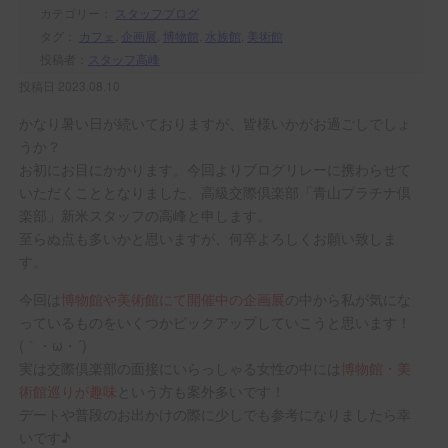
カテゴリー：
スタッフブログ
タグ：
カフェ
,
企画展
,
博物館
,
水族館
,
美術館
投稿者：
スタッフ高峰
投稿日 2023.08.10
かなり暑い日が続いておりますが、皆様いかがお過ごしでしょ
うか？
お初にお目にかかります。今回よりブログリレーに携わらせて
いただくこととなりました、高級交際倶楽部「青山プラチナ倶
楽部」新米スタッフの高峰と申します。
至らぬ点も多いかと思いますが、何卒よろしくお願い致しま
す。
今回は
博物館や美術館にて開催中の企画展
の中から私が気にな
っているものをいくつかピックアップしていこうと思います！
(｀・ω・´)
実は交際倶楽部の面接にいらっしゃる女性の中には
博物館・美
術館巡りが趣味
という方も案外多いです！
デートや普段のお出かけの際に少しでも参考になりましたら幸
いです♪