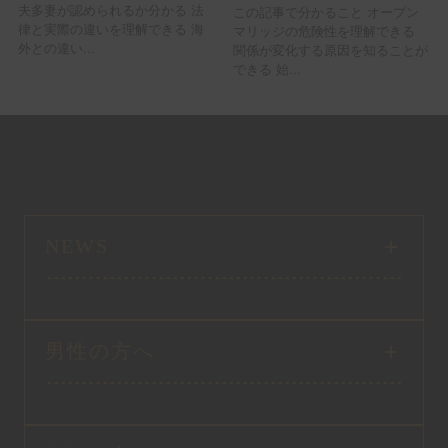
夫多妻が認められるか分かる 法
この記事で分かること オープン
律と実際の違いを理解できる 海
マリッジの危険性を理解できる
外との違い...
関係が変化する原因を知ることが
できる 始...
NEWS
男性の方へ