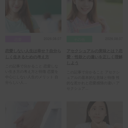
2026.08.07
2026.08.07
恋愛
その他
恋愛しない人生は幸せ？自分ら
アセクシュアルの意味とは？恋
しく生きるための考え方
愛・性欲との違いを正しく理解
しよう
この記事で分かること 恋愛しな
い生き方の考え方と特徴 恋愛を
この記事で分かること アセクシ
中心にしない人生のメリット 自
ュアルの基本的な意味と特徴 性
分らしい人...
的な惹かれと恋愛感情の違い ア
セクシュア...