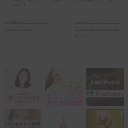
もなく1...
«
扇風機とエアコン、それぞ
イケおじがブレイク中！？ア
れのメリットとは
ラフィフ男性が注目される理
由とは？
»