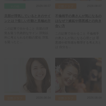
2026.08.07
2026.08.07
その他
交際クラブ
旦那が浮気しているときのサイ
不倫相手の奥さんが気になるの
ンとは？怪しい行動と見極め方
はなぜ？嫉妬や罪悪感との向き
合い方
この記事で分かること 旦那の浮
気を疑う代表的なサイン 浮気以
この記事で分かること 不倫相手
外に考えられる行動の変化 浮気
の奥さんが気になる心理とは 罪
を疑ったと...
悪感や劣等感を整理する考え方と
は 自分を...
2026.08.04
2026.08.04
交際クラブ
交際クラブ