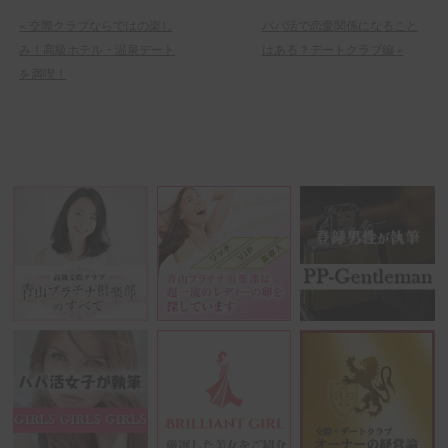
«
交際クラブならではの楽し
パパ活で恋愛関係になること
み！高級ホテル・温泉デート
はある？デートクラブ編
»
を満喫！