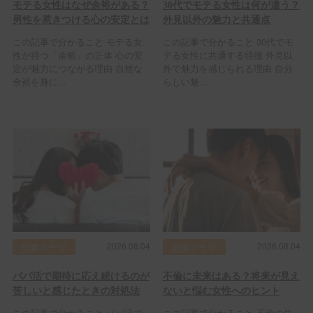
モテる女性はなぜ余裕がある？
30代でモテる女性は何が違う？
男性を惹きつける心の安定とは
外見以外の魅力と共通点
この記事で分かること モテる女
この記事で分かること 30代でモ
性が持つ「余裕」の正体 心の安
テる女性に共通する特徴 外見以
定が魅力につながる理由 自然な
外で魅力を感じられる理由 自分
余裕を身に...
らしい魅...
2026.08.04
2026.08.04
交際クラブ
交際クラブ
パパ活で期待に応え続けるのが
不倫に未来はある？将来が見え
苦しいと感じたときの対処法
ないと悩む女性へのヒント
この記事で分かること パパ活で
この記事で分かること 不倫の先