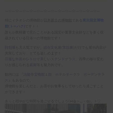
―☆―☆―☆―☆―☆―☆―☆―☆―☆―☆―☆―☆―☆―
特にイチオシの博物館が
日本最古の博物館
である
東京国立博物
です！！
館(トーハク)
誰もが教科書で見たことがある国宝や重要文化財などを多く収
蔵されている日本一の博物館です！
特別展
も大人気ですが、
総合文化展(常設展)
だけでも展示内容が
充実しており、とても楽しめます！
荘厳な外装
や
レトロで美しいステンドグラス
、四季の移り変わ
りが感じられる
庭園
等も魅力的です。
館内には 『
法隆寺宝物館１階 ホテルオークラ ガーデンテラ
ス
』もあるので、
博物館を楽しんだと、お茶やお食事をしてゆったり過ごすこと
ができます！
きっと穏やかな時間を過ごせるでしょう(⋈◍＞◡＜◍)。✧♡