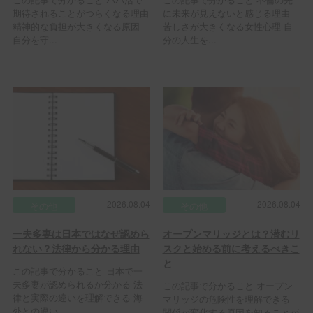
期待されることがつらくなる理由
に未来が見えないと感じる理由
精神的な負担が大きくなる原因
苦しさが大きくなる女性心理 自
自分を守...
分の人生を...
2026.08.04
2026.08.04
その他
その他
一夫多妻は日本ではなぜ認めら
オープンマリッジとは？潜むリ
れない？法律から分かる理由
スクと始める前に考えるべきこ
と
この記事で分かること 日本で一
夫多妻が認められるか分かる 法
この記事で分かること オープン
律と実際の違いを理解できる 海
マリッジの危険性を理解できる
外との違い...
関係が変化する原因を知ることが