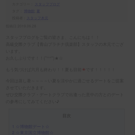
カテゴリー：
スタッフブログ
タグ：
博物館
,
夏
投稿者：
スタッフ木元
投稿日 2019.06.28
スタッフブログをご覧の皆さま、こんにちは！ ！
高級交際クラブ【青山プラチナ倶楽部】スタッフの木元でござ
います。
お久しぶりです！！(*^^*)★☆
もう気づけば六月も終わり！！夏も目前
☀
です！！！！！
今回は蒸し暑～～～～い夏を涼やかに過ごせるデートをご提案
させていただきます。
ぜひ交際クラブ・デートクラブで出逢った意中の方とのデート
の参考にしてみてください♪
目次
1
☆博物館デート☆
2
☆東京国立博物館☆