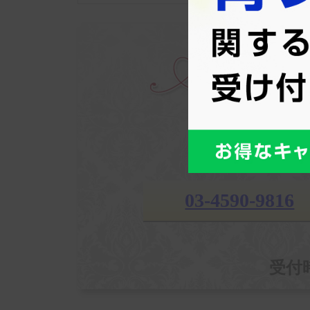
入会申し
専用
03-4590-9816
受付時