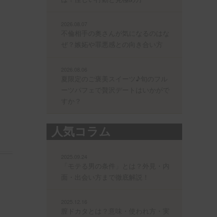
2026.08.07
不倫相手の奥さんが気になるのはな
ぜ？嫉妬や罪悪感との向き合い方
2026.08.06
夏限定のご褒美スイーツ♪旬のフル
ーツパフェで贅沢デートはいかがで
すか？
人気コラム
2025.09.24
「モテる男の条件」とは？外見・内
面・出会い方まで徹底解説！
2025.12.16
膣ドカタとは？意味・使われ方・実