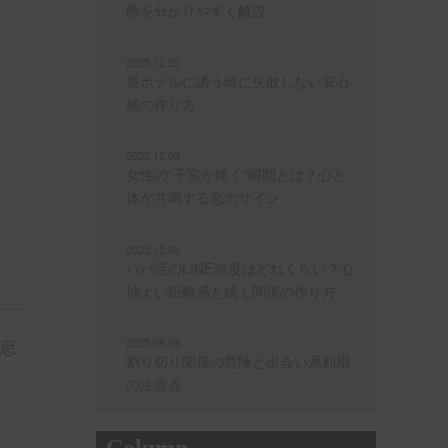
態を分かりやすく解説
2025.12.25
昼ホテルに誘う時に失敗しない安心
感の作り方
2025.12.03
女性の“子宮が疼く”瞬間とは？心と
体が共鳴する恋のサイン
2025.12.08
パパ活のLINE頻度はどれくらい？心
地よい距離感と続く関係の作り方
2025.09.08
思
割り切り関係の危険と出会い系利用
の注意点