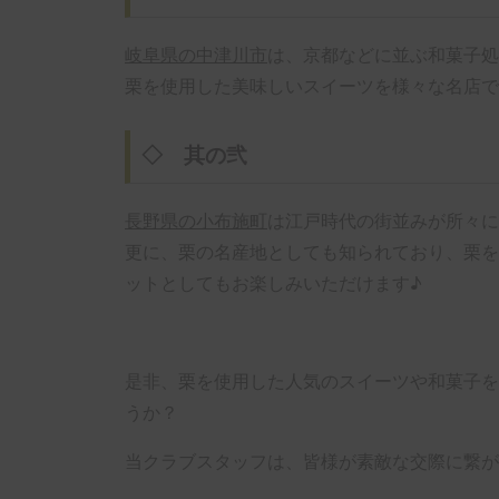
岐阜県の中津川市
は、京都などに並ぶ和菓子処
栗を使用した美味しいスイーツを様々な名店で
◇ 其の弐
長野県の小布施町
は江戸時代の街並みが所々に
更に、栗の名産地としても知られており、栗を
ットとしてもお楽しみいただけます♪
是非、栗を使用した人気のスイーツや和菓子を
うか？
当クラブスタッフは、皆様が素敵な交際に繋が