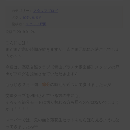
カテゴリー：
スタッフブログ
タグ：
節分
,
豆まき
投稿者：
スタッフ戸田
投稿日 2019.01.24
こんにちは！
まだまだ寒い時期が続きますが、皆さま元気にお過ごしでしょ
うか＾＾
今週は、高級交際クラブ【青山プラチナ倶楽部】スタッフの戸
田がブログを担当させていただきます♪
もうじき２月上旬、
の時期が近づいて参りました☆彡
節分
交際クラブを利用されている方の中にも、
そろそろ節分モードに切り替わる方も居るのではないでしょう
か（＾＾！！
スーパーでは、鬼の面と落花生セットをちらほら見るようにな
ってきましたね^^