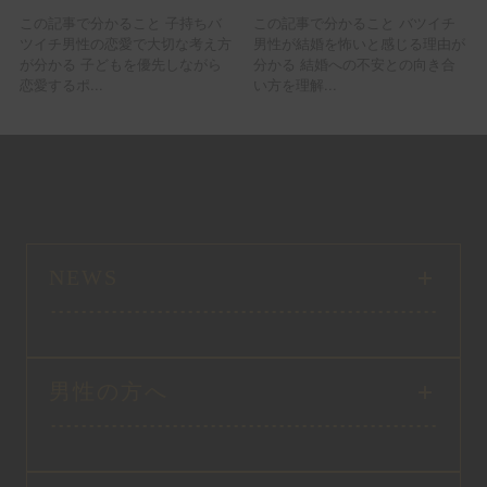
この記事で分かること 子持ちバ
この記事で分かること バツイチ
ツイチ男性の恋愛で大切な考え方
男性が結婚を怖いと感じる理由が
が分かる 子どもを優先しながら
分かる 結婚への不安との向き合
恋愛するポ...
い方を理解...
NEWS
男性の方へ