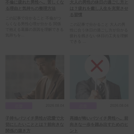
不倫に疲れた男性へ。苦しくな
大人の男性の休日の過ごし方と
る理由と気持ちの整理方法
は？疲れを癒し人生を充実させ
る習慣
この記事で分かること 不倫がつ
らくなる男性心理が分かる 関係
この記事で分かること 大人の男
で抱える葛藤の原因を理解できる
性に合う休日の過ごし方が分かる
気持ちを...
疲れを残さない休日の工夫を理解
できる ...
2026.08.04
2026.08.04
恋愛
恋愛
子持ちバツイチ男性が恋愛で大
再婚が怖いバツイチ男性へ。前
切にしたいこととは？前向きな
向きな一歩を踏み出すためのヒ
関係の築き方
ント