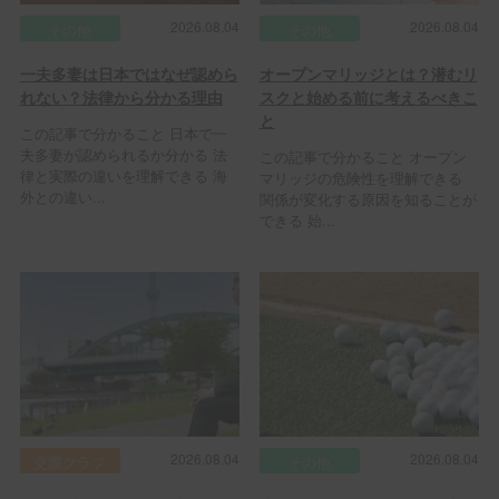
2026.08.04
2026.08.04
その他
その他
一夫多妻は日本ではなぜ認めら
オープンマリッジとは？潜むリ
れない？法律から分かる理由
スクと始める前に考えるべきこ
と
この記事で分かること 日本で一
夫多妻が認められるか分かる 法
この記事で分かること オープン
律と実際の違いを理解できる 海
マリッジの危険性を理解できる
外との違い...
関係が変化する原因を知ることが
できる 始...
2026.08.04
2026.08.04
交際クラブ
その他