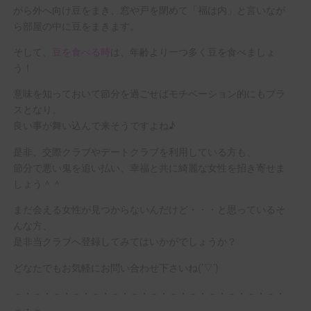
がら外へ向け豆をまき、窓や戸を閉めて「福は内」と言いなが
ら部屋の中に豆をまきます。
そして、
豆を食べる時
は、年齢より一つ多く豆を食べましょ
う！
意味を知っておいて節分を過ごせばモチベーション的にもプラ
スとなり、
良い事が舞い込んで来そうですよね♪
是非、交際クラブやデートクラブを利用している方も、
節分で悪い鬼を追い払い、幸福と共に綺麗な女性を招き寄せま
しょう＾＾
まだ会える女性が見つからないんだけど・・・と思っているそ
んな方、
是非当クラブへ登録してみてはいかがでしょうか？
どなたでもお気軽にお問い合わせ下さいね(’▽’)
－・－・－・－・－・－・－・－・－・－・－・－・－・－・
－・－