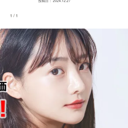
投稿日： 2024.12.27
1 / 1