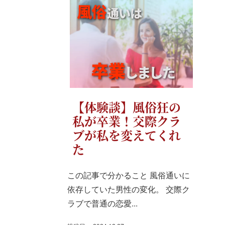
【体験談】風俗狂の
私が卒業！交際クラ
ブが私を変えてくれ
た
この記事で分かること 風俗通いに
依存していた男性の変化。 交際ク
ラブで普通の恋愛...