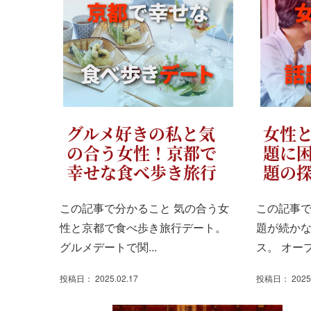
グルメ好きの私と気
女性
の合う女性！京都で
題に
幸せな食べ歩き旅行
題の
この記事で分かること 気の合う女
この記事で
性と京都で食べ歩き旅行デート。
題が続か
グルメデートで関...
ス。 オープ
投稿日： 2025.02.17
投稿日： 2025.