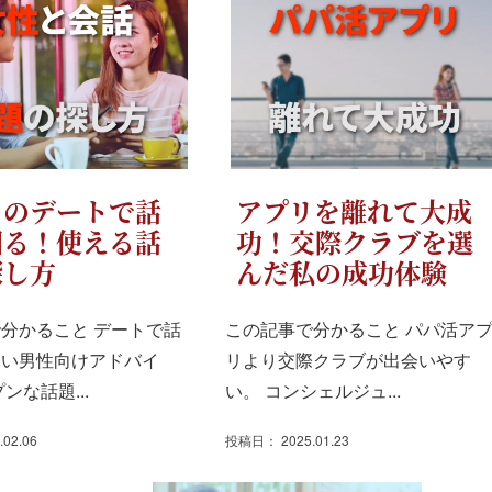
とのデートで話
アプリを離れて大成
困る！使える話
功！交際クラブを選
探し方
んだ私の成功体験
分かること デートで話
この記事で分かること パパ活ア
ない男性向けアドバイ
リより交際クラブが出会いやす
ンな話題...
い。 コンシェルジュ...
02.06
投稿日： 2025.01.23