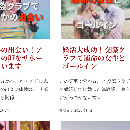
かの出会い！ア
婚活大成功！交際ク
ルの卵をサポー
ラブで運命の女性と
ています
ゴールイン
分かること アイドル志
この記事で分かること 交際クラ
の出会い体験談。 サポ
で婚活して結婚した体験談。 お
関係...
にがっつかない女...
04.14
投稿日： 2025.03.12