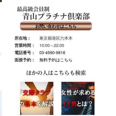
最高級会員制
青山プラチナ倶楽部
お問い合わせはこちら
所在地：
東京都港区六本木
営業時間：
10:00～22:00
電話番号：
03-4590-9816
が
面接予約：
無料予約はこちら
ほかの人はこちらも検索