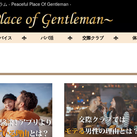
ful Place Of Gentleman -
バイス
パパ活
交際クラブ
体