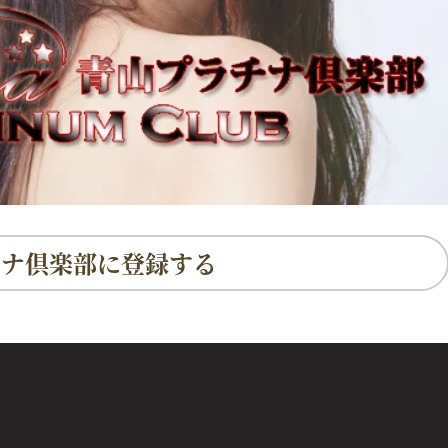
チナ倶楽部に登録する