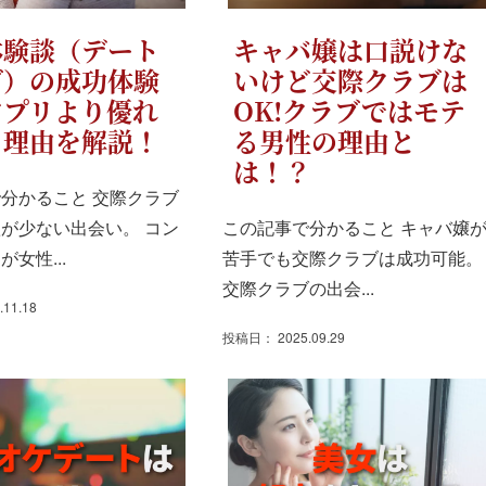
体験談（デート
キャバ嬢は口説けな
ブ）の成功体験
いけど交際クラブは
アプリより優れ
OK!クラブではモテ
る理由を解説！
る男性の理由と
は！？
分かること 交際クラブ
が少ない出会い。 コン
この記事で分かること キャバ嬢
女性...
苦手でも交際クラブは成功可能。
交際クラブの出会...
11.18
投稿日： 2025.09.29