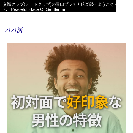
交際クラブ(デートクラブ)の青山プラチナ倶楽部へようこそ 男性用コ
togg
ム - Peaceful Place Of Gentleman -
navi
パパ活