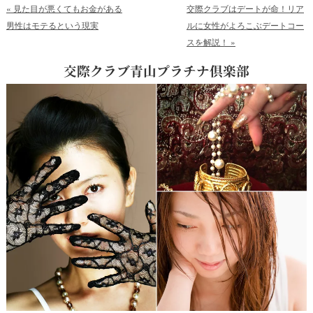
«
見た目が悪くてもお金がある
交際クラブはデートが命！リア
男性はモテるという現実
ルに女性がよろこぶデートコー
スを解説！
»
交際クラブ青山プラチナ倶楽部