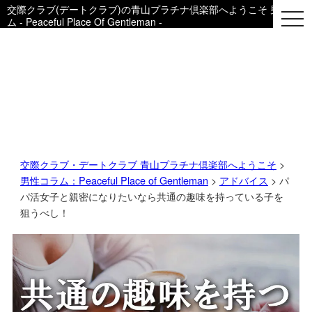
交際クラブ(デートクラブ)の青山プラチナ倶楽部へようこそ 男性用コ
togg
ム - Peaceful Place Of Gentleman -
navi
交際クラブ・デートクラブ 青山プラチナ倶楽部へようこそ
>
男性コラム：Peaceful Place of Gentleman
>
アドバイス
> パ
パ活女子と親密になりたいなら共通の趣味を持っている子を
狙うべし！