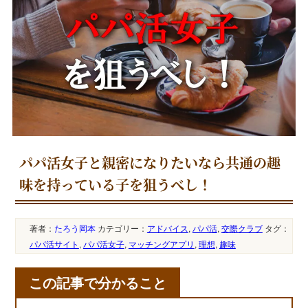
パパ活女子と親密になりたいなら共通の趣
味を持っている子を狙うべし！
著者：
たろう岡本
カテゴリー：
アドバイス
,
パパ活
,
交際クラブ
タグ：
パパ活サイト
,
パパ活女子
,
マッチングアプリ
,
理想
,
趣味
この記事で分かること