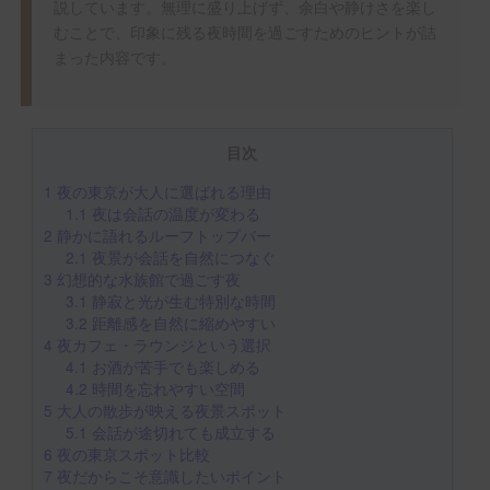
説しています。無理に盛り上げず、余白や静けさを楽し
むことで、印象に残る夜時間を過ごすためのヒントが詰
まった内容です。
目次
1
夜の東京が大人に選ばれる理由
1.1
夜は会話の温度が変わる
2
静かに語れるルーフトップバー
2.1
夜景が会話を自然につなぐ
3
幻想的な水族館で過ごす夜
3.1
静寂と光が生む特別な時間
3.2
距離感を自然に縮めやすい
4
夜カフェ・ラウンジという選択
4.1
お酒が苦手でも楽しめる
4.2
時間を忘れやすい空間
5
大人の散歩が映える夜景スポット
5.1
会話が途切れても成立する
6
夜の東京スポット比較
7
夜だからこそ意識したいポイント