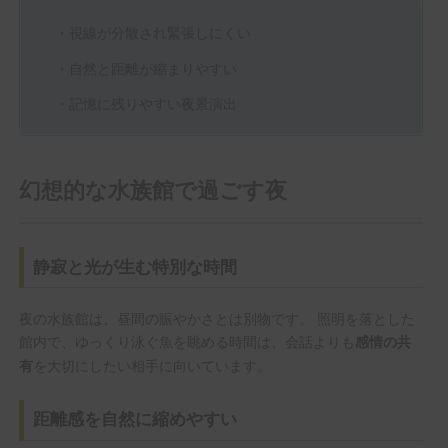
・視線が分散され緊張しにくい
・自然と距離が縮まりやすい
・記憶に残りやすい夜景演出
幻想的な水族館で過ごす夜
静寂と光が生む特別な時間
夜の水族館は、昼間の賑やかさとは別物です。 照明を落とした
館内で、ゆっくり泳ぐ魚を眺める時間は、会話よりも
感情の共
を大切にしたい相手に向いています。
有
距離感を自然に縮めやすい