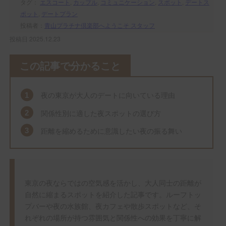
タグ：
エスコート
,
カップル
,
コミュニケーション
,
スポット
,
デートス
ポット
,
デートプラン
投稿者：
青山プラチナ倶楽部へようこそ スタッフ
投稿日 2025.12.23
この記事で分かること
夜の東京が大人のデートに向いている理由
関係性別に適した夜スポットの選び方
距離を縮めるために意識したい夜の振る舞い
東京の夜ならではの空気感を活かし、大人同士の距離が
自然に縮まるスポットを紹介した記事です。ルーフトッ
プバーや夜の水族館、夜カフェや散歩スポットなど、そ
れぞれの場所が持つ雰囲気と関係性への効果を丁寧に解