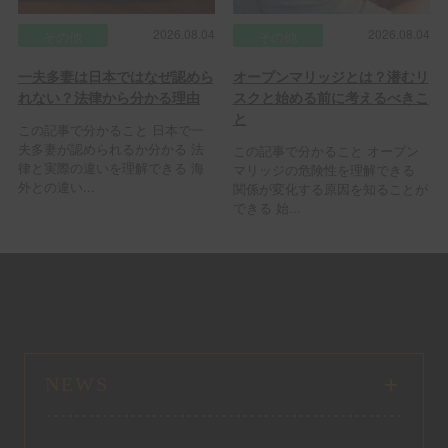
2026.08.04
2026.08.04
その他
その他
一夫多妻は日本ではなぜ認めら
オープンマリッジとは？潜むリ
れない？法律から分かる理由
スクと始める前に考えるべきこ
と
この記事で分かること 日本で一
夫多妻が認められるか分かる 法
この記事で分かること オープン
律と実際の違いを理解できる 海
マリッジの危険性を理解できる
外との違い...
関係が変化する原因を知ることが
できる 始...
NEWS