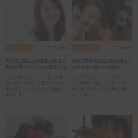
2026.08.04
2026.08.04
交際クラブ
交際クラブ
モテる女性はなぜ余裕がある？
30代でモテる女性は何が違う？
男性を惹きつける心の安定とは
外見以外の魅力と共通点
この記事で分かること モテる女
この記事で分かること 30代でモ
性が持つ「余裕」の正体 心の安
テる女性に共通する特徴 外見以
定が魅力につながる理由 自然な
外で魅力を感じられる理由 自分
余裕を身に...
らしい魅...