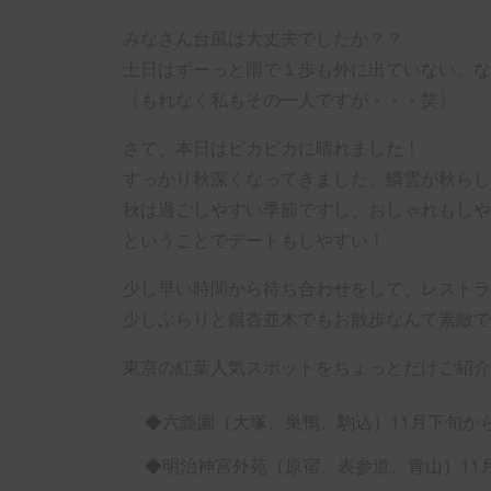
みなさん台風は大丈夫でしたか？？
土日はずーっと雨で１歩も外に出ていない。な
（もれなく私もその一人ですが・・・笑）
さて、本日はピカピカに晴れました！
すっかり秋深くなってきました。鱗雲が秋らし
秋は過ごしやすい季節ですし、おしゃれもしや
ということでデートもしやすい！
少し早い時間から待ち合わせをして、レストラ
少しぶらりと銀杏並木でもお散歩なんて素敵です(
東京の紅葉人気スポットをちょっとだけご紹介
◆六義園（大塚、巣鴨、駒込）11月下旬から
◆明治神宮外苑（原宿、表参道、青山）11