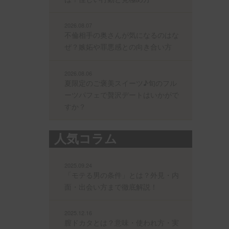
2026.08.07
不倫相手の奥さんが気になるのはな
ぜ？嫉妬や罪悪感との向き合い方
2026.08.06
夏限定のご褒美スイーツ♪旬のフル
ーツパフェで贅沢デートはいかがで
すか？
人気コラム
2025.09.24
「モテる男の条件」とは？外見・内
面・出会い方まで徹底解説！
2025.12.16
膣ドカタとは？意味・使われ方・実