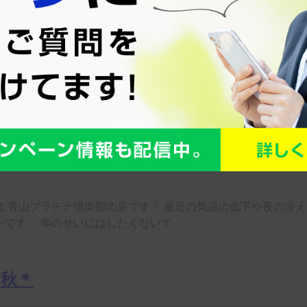
間：10:00～22:00
事も見ています
クラブに登録するなら一人よりも二人なら
！？
は 青山プラチナ倶楽部の泉です！ 最近の気温の低下や夜の冷え
です。 年のせいにはしたくないで...
の秋＊