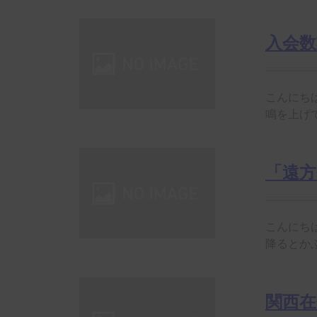
入会
こんにち
鳴を上げて
「遠
こんにち
降るとかふ
関西