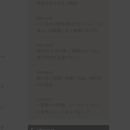
態を分かりやすく解説
2025.12.08
パパ活のLINE頻度はどれくらい？心
地よい距離感と続く関係の作り方
2025.12.03
女性の“子宮が疼く”瞬間とは？心と
デー
体が共鳴する恋のサイン
2025.09.08
割り切り関係の危険と出会い系利用
の注意点
も
2018.02.01
一夜限りの関係…ワンナイトラブっ
シ
て女性にとってあり？なし？
す