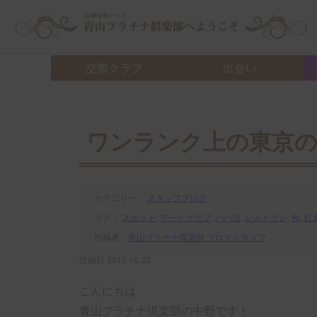
交際クラブ・デートクラブ 青山プラチナ倶楽部へようこそ
交際クラブ
出会い
ワンランク上の東京の
カテゴリー：
スタッフブログ
タグ：
スポット
,
デートクラブ
,
パパ活
,
レストラン
,
秋
,
紅
投稿者：
青山プラチナ倶楽部 ブログスタッフ
投稿日 2017.10.23
こんにちは
青山プラチナ倶楽部の中野です！