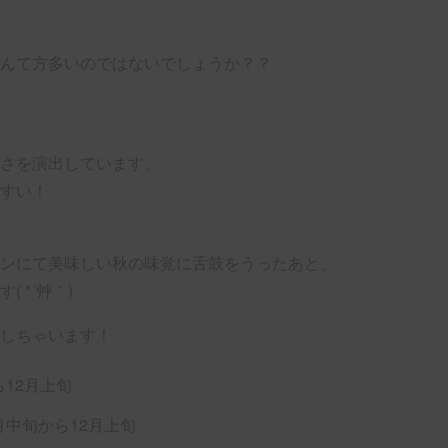
んて方多いのではないでしょうか？？
さを演出しています。
すい！
ンにて美味しい秋の味覚に舌鼓をうったあと、
 *´艸｀)
しちゃいます！
12月上旬
月中旬から12月上旬