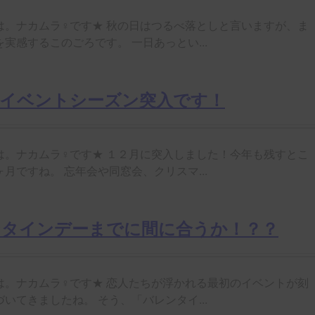
は。ナカムラ♀です★ 秋の日はつるべ落としと言いますが、ま
実感するこのごろです。 一日あっとい...
☆イベントシーズン突入です！
は。ナカムラ♀です★ １２月に突入しました！今年も残すとこ
月ですね。 忘年会や同窓会、クリスマ...
ンタインデーまでに間に合うか！？？
は。ナカムラ♀です★ 恋人たちが浮かれる最初のイベントが刻
いてきましたね。 そう、「バレンタイ...