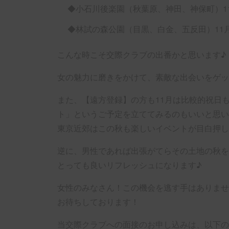
◆小石川後楽園（秋葉原、神田、神保町）1
◆林試の森公園（目黒、白金、五反田）11
こんな時こそ交際クラブの出番かと思います♪
女の魅力に磨きをかけて、素敵な出会いをゲッ
また、【遠方登録】の方も11月は比較的祝日
ト」というご予定を立ててみるのもいいと思います(
東京近郊はこの秋も楽しいイベントが目白押し
逆に、男性であれば出張がてらその土地の秋を
とっても良いリフレッシュになります♪
女性のみなさん！この機会を逃す手はありませ
お待ちしております！
当交際クラブへの面接のお申し込みは、以下の