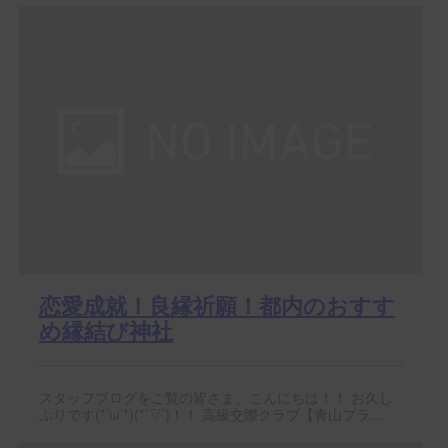
恋愛成就！良縁祈願！都内のおすす
め縁結び神社
スタッフブログをご覧の皆さま、こんにちは！！ お久し
ぶりです(*’ω’*)(*’▽’)！！ 高級交際クラブ【青山プラ...