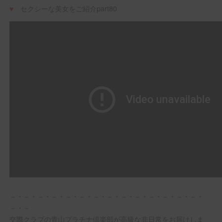
♥
セクシーな美女をご紹介part80
－・－・－・－・－・－・－・－・－・－・－・－・－・－・
－・－
交際クラブの青山プラチナ倶楽部が高級な非日常をお届けしま