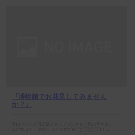
『博物館でお花見してみません
か？』
青山プラチナ倶楽部スタッフブログをご覧の皆さま、こ
んにちは！！ お久しぶりです(*’ω’*)(*’▽’)(*’▽’)！...