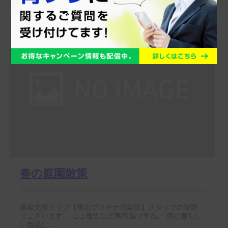
います
春の庭園散策
高級交際クラブ【青山プラチナ倶楽部】スタッフの佐野
でございます。 ここ最近は三寒四温ですね。 急に春らし
い気温に...