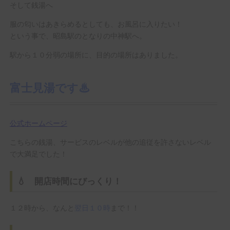
そして銭湯へ
服の匂いはあきらめるとしても、お風呂に入りたい！
という事で、昭島駅のとなりの中神駅へ。
駅から１０分弱の場所に、目的の場所はありました。
富士見湯です♨
公式ホームページ
こちらの銭湯、サービスのレベルが他の追従を許さないレベル
で大満足でした！
💧 開店時間にびっくり！
１２時から、なんと
翌日１０時
まで！！