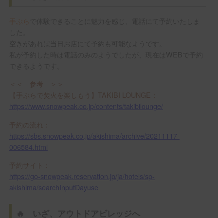
手ぶら
で体験できることに魅力を感じ、電話にて予約いたしま
した。
空きがあれば当日お店にて予約も可能なようです。
私が予約した時は電話のみのようでしたが、現在はWEBで予約
できるようです。
＜＜ 参考 ＞＞
【手ぶらで焚火を楽しもう】TAKIBI LOUNGE：
https://www.snowpeak.co.jp/contents/takibilounge/
予約の流れ：
https://sbs.snowpeak.co.jp/akishima/archive/20211117-
006584.html
予約サイト：
https://go-snowpeak.reservation.jp/ja/hotels/sp-
akishima/searchInputDayuse
🔥 いざ、アウトドアビレッジへ