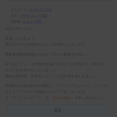
カテゴリー：
スタッフブログ
タグ：
プチトリップ
,
昭島
投稿者：
スタッフ佐野
投稿日 2021.12.10
皆様ごきげんよう。
青山プラチナ倶楽部スタッフの佐野でございます。
緊急事態宣言解除からのオミクロン株拡大の兆し…..
さてわたくし、その間の台風の目のような時期の１１月某日、
久々にお出かけをいたしました。
場所は昭島市、焚き火とユニークな銭湯を楽しみました。
昭島駅から徒歩数分の場所に「アウトドアビレッジ」というア
ウトドアメーカーが集結したエリアがございます。
そこで「スノーピーク」の
焚き火体験
を申し込みました。
目次