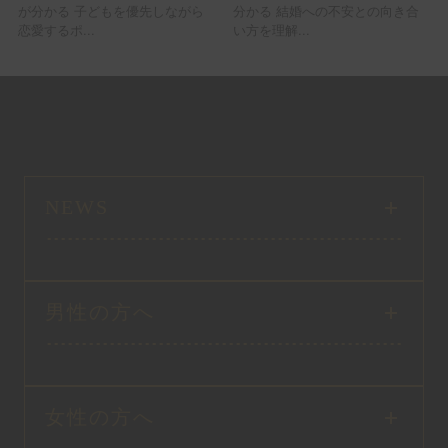
が分かる 子どもを優先しながら
分かる 結婚への不安との向き合
恋愛するポ...
い方を理解...
NEWS
男性の方へ
女性の方へ