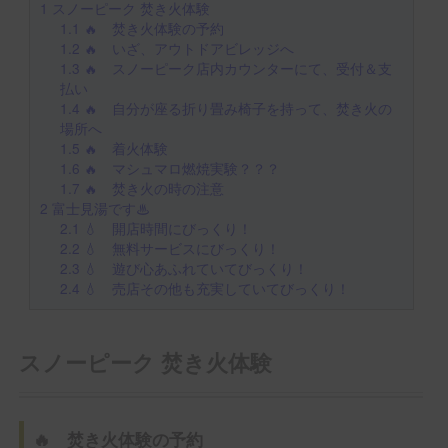
1
スノーピーク 焚き火体験
1.1
🔥 焚き火体験の予約
1.2
🔥 いざ、アウトドアビレッジへ
1.3
🔥 スノーピーク店内カウンターにて、受付＆支
払い
1.4
🔥 自分が座る折り畳み椅子を持って、焚き火の
場所へ
1.5
🔥 着火体験
1.6
🔥 マシュマロ燃焼実験？？？
1.7
🔥 焚き火の時の注意
2
富士見湯です♨
2.1
💧 開店時間にびっくり！
2.2
💧 無料サービスにびっくり！
2.3
💧 遊び心あふれていてびっくり！
2.4
💧 売店その他も充実していてびっくり！
スノーピーク 焚き火体験
🔥 焚き火体験の予約