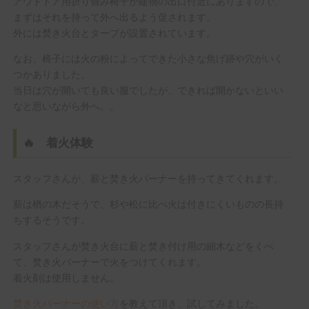
アウトドア用折り畳み椅子が建物の出口付近にありますので、
まずはそれを持って外へ出るよう促されます。
外には焚き火台とタープが設置されています。
なお、椅子には火の粉によってできた小さな焦げ跡や穴がいく
つかありました。
当日は穴が開いても良い服でしたが、できれば開かないといい
なと思いながら外へ。。
🔥 着火体験
スタッフさんが、薪と焚き火バーナーを持ってきてくれます。
薪は楢の木だそうで、杉や松に比べ火は付きにくいものの長持
ちするそうです。
スタッフさんが焚き火台に薪と焚き付け用の細木などをくべ
て、焚き火バーナーで火をつけてくれます。
着火剤は使用しません。
焚き火バーナーの使い方
を教えて頂き、試してみました。