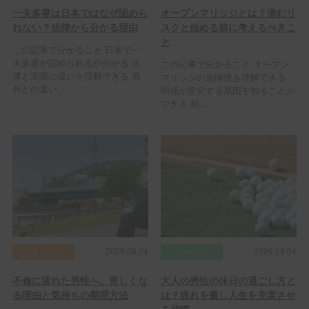
一夫多妻は日本ではなぜ認めら
オープンマリッジとは？潜むリ
れない？法律から分かる理由
スクと始める前に考えるべきこ
と
この記事で分かること 日本で一
夫多妻が認められるか分かる 法
この記事で分かること オープン
律と実際の違いを理解できる 海
マリッジの危険性を理解できる
外との違い...
関係が変化する原因を知ることが
できる 始...
2026.08.04
2026.08.04
交際クラブ
その他
不倫に疲れた男性へ。苦しくな
大人の男性の休日の過ごし方と
る理由と気持ちの整理方法
は？疲れを癒し人生を充実させ