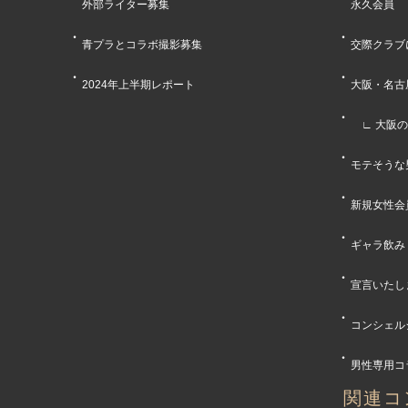
外部ライター募集
永久会員
青プラとコラボ撮影募集
交際クラブ
2024年上半期レポート
大阪・名古
∟ 大阪の
モテそうな
新規女性会
ギャラ飲み
宣言いたし
コンシェル
男性専用コラム-
関連コ