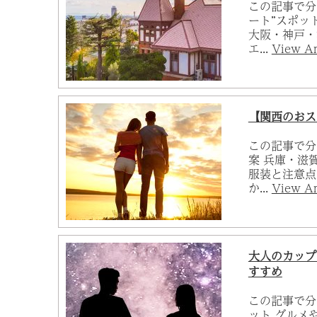
この記事で分
ート”スポッ
大阪・神戸・
エ...
View Ar
【関西のおス
この記事で分
案 兵庫・滋
服装と注意点
か...
View Ar
大人のカップ
すすめ
この記事で分
ット グルメ