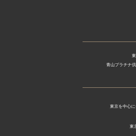
東
青山プラチナ倶
東京を中心に
東