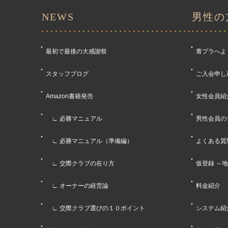
NEWS
男性の
最初で最後の大感謝祭
青プラへよ
スタッフブログ
ご入会申し
Amazon書籍発売
女性会員紹
∟ 必勝マニュアル
男性会員の
∟ 必勝マニュアル（準備編）
よくある質
∟ 交際クラブの在り方
仮登録 ～
∟ オーナーの経営論
料金紹介
∟ 交際クラブ選びの１０ポイント
システム紹