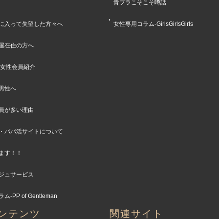
青プラこそこそ噂話
に入って失望した方々へ
女性専用コラム-GirlsGirlsGirls
屋在住の方へ
女性会員紹介
男性へ
員が多い理由
・パパ活サイトについて
ます！！
ジュサービス
PP of Gentleman
ンテンツ
関連サイト