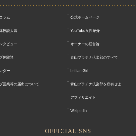
コラム
公式ホームページ
体験談大賞
YouTube女性紹介
ンタビュー
オーナーの経営論
ブ体験談
青山プラチナ倶楽部のすべて
ンダー
brilliantGirl
ブ営業等の届出について
青山プラチナ倶楽部を所有せよ
アフィリエイト
Wikipedia
OFFICIAL SNS