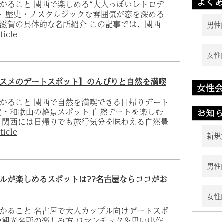
よく
かること 関西で楽しめる“大人っぽいレトロデ
ト 歴史・ノスタルジックな雰囲気が恋を深める
滋賀の具体的な名所紹介 この記事では、関西
男性
ticle
女性
スメのデートスポット】のんびりと自然を満喫
女性
かること 関西で自然を満喫できる日帰りデート
賀・和歌山の絶景スポット 自然デートを楽しむ
お知
 関西には日帰りでも旅行気分を味わえる自然豊
ticle
新規
男性
ルが楽しめるスポットは??名古屋ならココがお
女性
かること 名古屋で大人カップル向けデートスポ
や観光名所の楽しみ方 ロマンチック＆思い出作