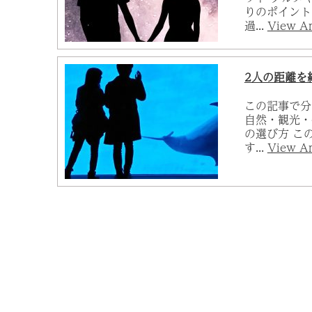
りのポイント
過...
View Ar
2人の距離を
この記事で分
自然・観光・
の選び方 こ
す...
View Ar