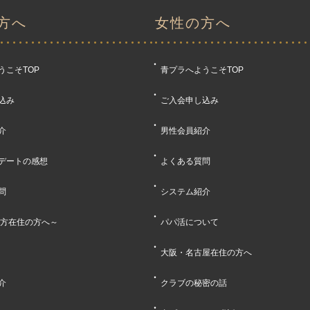
方へ
女性の方へ
うこそTOP
青プラへようこそTOP
込み
ご入会申し込み
介
男性会員紹介
デートの感想
よくある質問
問
システム紹介
地方在住の方へ～
パパ活について
大阪・名古屋在住の方へ
介
クラブの秘密の話