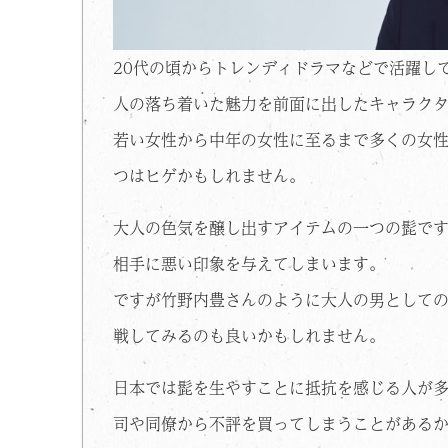
20代の頃からトレンディドラマなどで活躍し
人の落ち着いた魅力を前面に出したキャラク
若い女性から中年の女性に至るまで多くの女
つはヒゲかもしれません。
大人の色気を醸し出すアイテムの一つの髭で
相手に悪い印象を与えてしまいます。
ですが竹野内豊さんのように大人の男として
戦してみるのも良いかもしれません。
日本では髭を生やすことに抵抗を感じる人が
司や同僚から不評を買ってしまうことがある