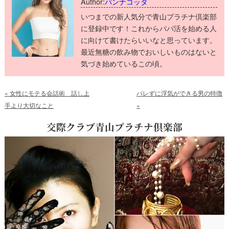
Author:
パンナコッタ
いつまでの新人気分で青山プラチナ倶楽部
に登録中です！これからパパ活を始める人
に向けて書けたらいいなと思っています。
最近無糖の飲み物でおいしいものはないと
気づき始めているこの頃。
«
女性にモテる会話術 話し上
バレずに浮気ができる男の特徴
手より大切なこと
»
交際クラブ青山プラチナ倶楽部