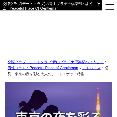
交際クラブ(デートクラブ)の青山プラチナ倶楽部へようこそ 男性用コ
togg
ム - Peaceful Place Of Gentleman -
navi
交際クラブ・デートクラブ 青山プラチナ倶楽部へようこそ
>
男性コラム：Peaceful Place of Gentleman
>
アドバイス
> 必
見！東京の夜を彩る大人のデートスポット特集