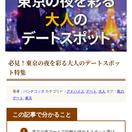
必見！東京の夜を彩る大人のデートスポッ
ト特集
著者：
パンナコッタ
カテゴリー：
アドバイス
,
デート
,
大人
タグ：
夜の
デート
,
東京
この記事で分かること
東京の夜デートで距離を縮めるスポット選び