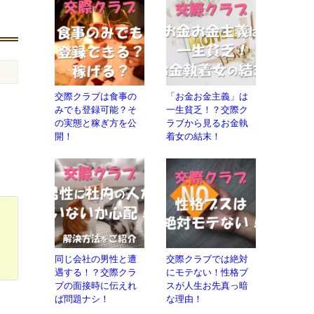
交際クラブは食事の
「お金お金主義」は
。
みでも登録可能？そ
一生貧乏！？交際ク
の実態と稼ぎ方を公
ラブから見るお金執
開！
着女の結末！
同じ会社の男性と遭
交際クラブでは絶対
遇する！？交際クラ
にモテない！性格ブ
ブの面接時に伝えれ
スが人生お先真っ暗
ば問題ナシ！
な理由！