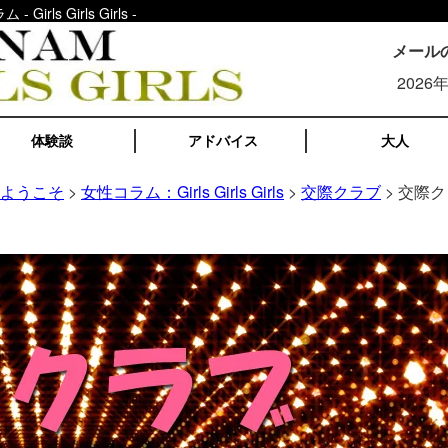
 Girls Girls -
メール
2026
体験談
アドバイス
大人
へようこそ
>
女性コラム：Girls Girls Girls
>
交際クラブ
> 交際ク