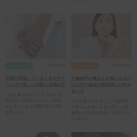
2026.08.07
2026.08.07
その他
交際クラブ
旦那が浮気しているときのサイ
不倫相手の奥さんが気になるの
ンとは？怪しい行動と見極め方
はなぜ？嫉妬や罪悪感との向き
合い方
この記事で分かること 旦那の浮
気を疑う代表的なサイン 浮気以
この記事で分かること 不倫相手
外に考えられる行動の変化 浮気
の奥さんが気になる心理とは 罪
を疑ったと...
悪感や劣等感を整理する考え方と
は 自分を...