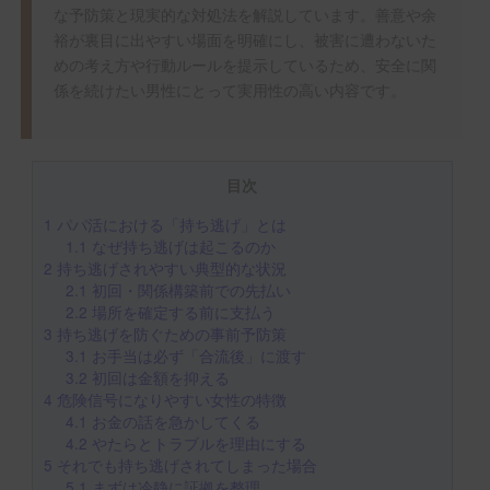
な予防策と現実的な対処法を解説しています。善意や余
裕が裏目に出やすい場面を明確にし、被害に遭わないた
めの考え方や行動ルールを提示しているため、安全に関
係を続けたい男性にとって実用性の高い内容です。
目次
1
パパ活における「持ち逃げ」とは
1.1
なぜ持ち逃げは起こるのか
2
持ち逃げされやすい典型的な状況
2.1
初回・関係構築前での先払い
2.2
場所を確定する前に支払う
3
持ち逃げを防ぐための事前予防策
3.1
お手当は必ず「合流後」に渡す
3.2
初回は金額を抑える
4
危険信号になりやすい女性の特徴
4.1
お金の話を急かしてくる
4.2
やたらとトラブルを理由にする
5
それでも持ち逃げされてしまった場合
5.1
まずは冷静に証拠を整理