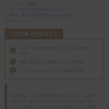
カテゴリー：
出会い
タグ：
お金
,
パパ活
,
パパ活女子
,
ポイント
投稿者：
青山プラチナ倶楽部へようこそ スタッフ
投稿日 2025.12.24
この記事で分かること
パパ活で持ち逃げ被害が起こりやすい典型的な
状況
事前に実践できる現実的な持ち逃げ予防策
トラブル発生時に取るべき冷静な対応手順
本記事は、パパ活で実際に多く発生している「お手当の
持ち逃げ」被害をテーマに、なぜトラブルが起こるの
か、その背景となる心理や状況を整理しながら、具体的