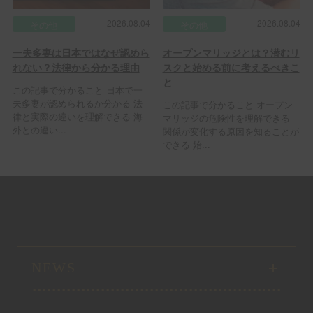
2026.08.04
2026.08.04
その他
その他
一夫多妻は日本ではなぜ認めら
オープンマリッジとは？潜むリ
れない？法律から分かる理由
スクと始める前に考えるべきこ
と
この記事で分かること 日本で一
夫多妻が認められるか分かる 法
この記事で分かること オープン
律と実際の違いを理解できる 海
マリッジの危険性を理解できる
外との違い...
関係が変化する原因を知ることが
できる 始...
NEWS