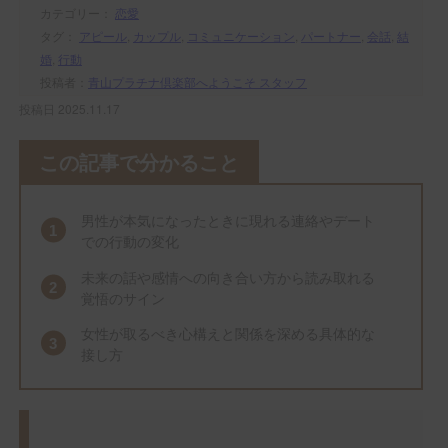
カテゴリー：
恋愛
タグ：
アピール
,
カップル
,
コミュニケーション
,
パートナー
,
会話
,
結
婚
,
行動
投稿者：
青山プラチナ倶楽部へようこそ スタッフ
投稿日 2025.11.17
この記事で分かること
男性が本気になったときに現れる連絡やデート
での行動の変化
未来の話や感情への向き合い方から読み取れる
覚悟のサイン
女性が取るべき心構えと関係を深める具体的な
接し方