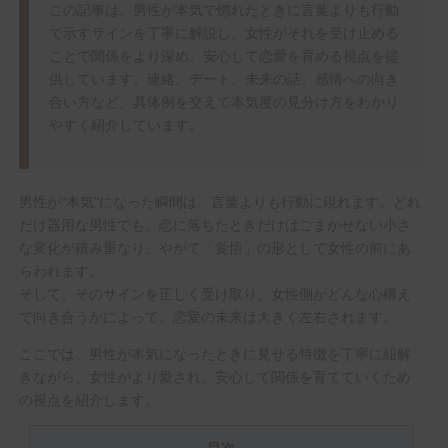
この記事は、男性が本気で惚れたときに言葉よりも行動
で示すサインを丁寧に解説し、女性がそれを受け止める
ことで関係をより深め、安心して恋愛を育める視点を提
供しています。連絡、デート、未来の話、感情への向き
合い方など、具体例を交えて本気度の見分け方をわかり
やすく紹介しています。
男性が“本気”になった瞬間は、言葉よりも行動に現れます。どれ
だけ器用な男性でも、恋に落ちたときだけはごまかせない小さ
な変化が積み重なり、やがて「覚悟」の形として女性の前にあ
らわれます。
そして、そのサインを正しく受け取り、女性側がどんな心構え
で向き合うかによって、恋愛の未来は大きく左右されます。
ここでは、男性が本気になったときに見せる特徴を丁寧に紐解
きながら、女性がより愛され、安心して関係を育てていくため
の視点を紹介します。
目次