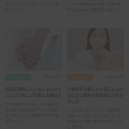
中心にしない人生のメリット 自
ュアルの基本的な意味と特徴 性
分らしい人...
的な惹かれと恋愛感情の違い ア
セクシュア...
2026.08.07
2026.08.07
その他
交際クラブ
旦那が浮気しているときのサイ
不倫相手の奥さんが気になるの
ンとは？怪しい行動と見極め方
はなぜ？嫉妬や罪悪感との向き
合い方
この記事で分かること 旦那の浮
気を疑う代表的なサイン 浮気以
この記事で分かること 不倫相手
外に考えられる行動の変化 浮気
の奥さんが気になる心理とは 罪
を疑ったと...
悪感や劣等感を整理する考え方と
は 自分を...