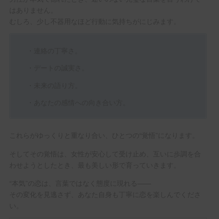
はありません。
むしろ、少し不器用なほど行動に気持ちがにじみます。
・連絡の丁寧さ。
・デートの誠実さ。
・未来の語り方。
・あなたの感情への向き合い方。
これらがゆっくりと重なり合い、ひとつの“覚悟”になります。
そしてその覚悟は、女性が安心して受け止め、互いに歩調を合
わせようとしたとき、最も美しい形で育っていきます。
“本気”の恋は、言葉ではなく態度に現れる――
その変化を見逃さず、あなた自身も丁寧に恋を楽しんでくださ
い。