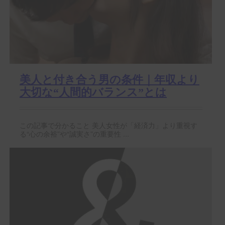
美人と付き合う男の条件｜年収より
大切な“人間的バランス”とは
この記事で分かること 美人女性が「経済力」より重視す
る“心の余裕”や“誠実さ”の重要性 ...