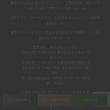
東京を中心に全国のデートクラブ・交際倶楽部・愛人クラ
ブを徹底比較！交際クラブ比較.com >>
交際クラブ（デートクラブ）おすすめランキング！2025年
最新版 >>
東京のデートクラブ・愛人クラブの口コミ情報サイト | 交
際クラブサーチ >>
運営会社：株式会社ジェイド
【東京店】〒106-0032 東京都港区六本木7丁
目17-33
【大阪店】〒556-0011 大阪市浪速区難波中1
【名古屋店】〒462-0825 名古屋市北区大曽
根3
TEL
03-4590-9816
OPEN 10:00～22:00(日
祝～20:00)
※当サイトは成人向けコンテンツを含みます
ので、
電話無料申込
メール無料申込
LINE申込
18歳未満の方のアクセスは固くお断りいたし
ます。