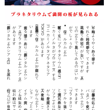
「多目的デ
ジ
タ
ル
ドー
ム
シ
ア
ター」
は
、上
を見上
げ
れ
を包
み込
む
よ
な映像
を楽
し
む事
が出来
ま
す
。座席
の配置
ター
ン
を変化
さ
せ
る
こ
と
で
、各種
イ
ベ
ン
や
ス
テー
ジ
パ
フ
ォー
マ
ン
ス
な
ど
も堪能
き
ま
す
。
鑑賞す
る場所
は二
ヶ所
あ
り
、「多目的
デ
ジ
タ
ル
ドー
ム
シ
ア
ター」「
プ
ラ
ネ
タ
リ
ウ
ム
ドー
ム
シ
ア
ター」
が
あ
り
ま
す
。
三月一日（金）～四月十四日（日）
ま
で「桜
ウ
ェ
ル
カ
ム
ドー
ム」
が開催
さ
れ
て
い
ま
す
。
有楽町駅す
ぐ近
く
に
プ
ラ
ネ
タ
リ
ウ
ム機器
メー
カー・
コ
ニ
カ
ミ
ノ
ル
タ
が
プ
ロ
デ
ュー
ス
す
る「
コ
ニ
カ
ミ
ノ
ル
タ
プ
ラ
ネ
タ
リ
ア
T
O
K
Y
O」
が
あ
り
ま
す
●桜ウェルカムドーム
。
花見は人数集
め
て飲
み騒
ぐ
の
が楽
し
い
で
す
が
、二人
き
り
の
デー
ト
で花見
を
し
て
み
る
の
は
い
か
が
で
し
ょ
う
か
それと同時に花見の季節がやってきます。
寒い時期もようやく終わる季節です。
。
。
。
。