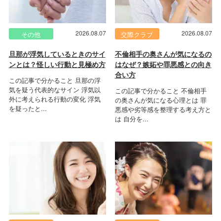
2026.08.07
2026.08.07
その他
交際クラブ
旦那が浮気しているときのサイ
不倫相手の奥さんが気になるの
ンとは？怪しい行動と見極め方
はなぜ？嫉妬や罪悪感との向き
合い方
この記事で分かること 旦那の浮
気を疑う代表的なサイン 浮気以
この記事で分かること 不倫相手
外に考えられる行動の変化 浮気
の奥さんが気になる心理とは 罪
を疑ったと...
悪感や劣等感を整理する考え方と
は 自分を...