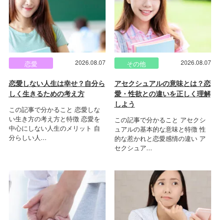
2026.08.07
2026.08.07
恋愛
その他
恋愛しない人生は幸せ？自分ら
アセクシュアルの意味とは？恋
しく生きるための考え方
愛・性欲との違いを正しく理解
しよう
この記事で分かること 恋愛しな
い生き方の考え方と特徴 恋愛を
この記事で分かること アセクシ
中心にしない人生のメリット 自
ュアルの基本的な意味と特徴 性
分らしい人...
的な惹かれと恋愛感情の違い ア
セクシュア...