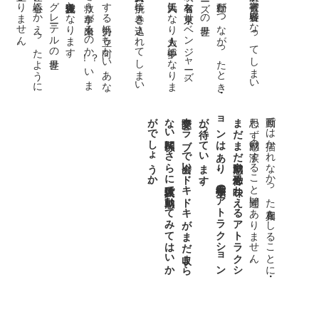
圧倒的映像美と音響
で作
ら
れ
た世界
で童心
に
か
え
っ
た
よ
う
に
ワ
ク
ワ
ク
が止
ま
り
ま
せ
ん
東卍を壊滅
さ
せ
よ
う
と
す
る勢力
に立
ち向
か
い
あ
な
た
は
メ
ン
バー
を救
う事
が出来
る
の
こ
こ
で
は「東京卍會」
と新興不良勢力
の抗争
に巻
き込
ま
れ
て
し
ま
い
ま
す
不良ア
ニ
メ
と
し
て大人気
に
な
り大人
も夢中
に
な
り
ま
し
た
アニメや実写版の映画で有名な東京リベンジャーズ。
衝撃な結末とあなたの行動がつながったとき・・・
あ
な
た
の行動
で解決者
、被害者
、容疑者
に
な
っ
て
し
ま
い
ま
す
！？
い
ま
か
つ
て
な
い完全没入体験
と
な
り
ま
す
。
交際ク
ラ
ブ
で出会
い
ド
キ
ド
キ
が
ま
だ収
ま
ら
な
い関係
に
さ
ら
に没入体験
で感動
し
て
み
て
は
い
か
が
で
し
ょ
う
か
。
ま
だ
ま
だ感動
や恐怖
を味
わ
え
る
ア
ト
ラ
ク
シ
ョ
ン
は
あ
り
、十二種類
の
ア
ト
ラ
ク
シ
ョ
ン
が待
っ
て
い
ま
す
思わず感動の涙すること間違いありません。
動画では描かれなかった真相をしることに・・・