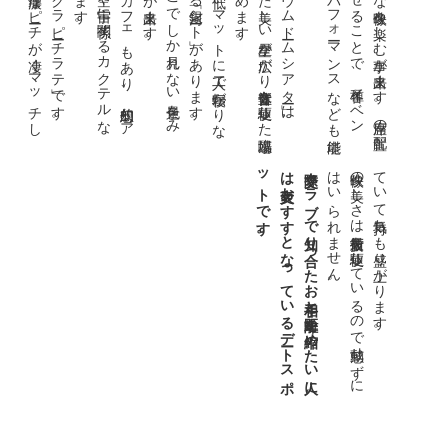
桜の
フー
バー
が香
り濃厚
な
ピー
チ
が凄
く
マ
ッ
チ
し
い
て気持
ち
も盛
り上
が
り
ま
す
特にお勧めは「サクラピーチラテ」です。
シ
ョ
ッ
プ
と
カ
フ
ェ
も
あ
り
、幻想的
な
ア
イ
テ
ム購入
や
、空
や宇宙
に関係
す
る
カ
ク
テ
ル
な
ど
も一緒
に楽
し
め
ま
す
二人で夜空
を堪能
し
、
こ
こ
で
し
か見
れ
な
い景色
を
み
な
が
ら
デー
ト
が出来
ま
す
。
ソ
フ
ァー
よ
り低
い
マ
ッ
ト
に二人
で寝転
が
り
な
が
ら星空
を鑑賞
で
き
る「銀河
シー
ト」
が
あ
り
ま
す
「プ
ラ
ネ
タ
リ
ウ
ム
ドー
ム
シ
ア
ター」
は
、
リ
ア
ル
を追求
し
た美
し
い星空
が広
が
り立体音響
を駆使
し
た臨場感
と没入感
の高
い作品
を楽
し
め
ま
す
ば部屋全体
パ
ト
で
。
交際ク
ラ
ブ
で知
り合
っ
た
お相手
と距離
を縮
め
た
い人
に
は大変
お
す
す
と
な
っ
て
い
る
デー
ト
ス
ポ
ッ
ト
で
す
。
映像の美
し
さ
は最新技術
を駆使
し
て
い
る
の
で感動
せ
ず
に
は
い
ら
れ
ま
せ
ん
て
。