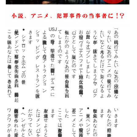
USJ
十九世紀ロ
ン
ド
ン
で不可解
な事件
が発生
。街
を自由
に歩
き回
れ
、同時多発的
に起
こ
る体験
に
あ
な
た
は当事者
と
し
て巻
き込
ま
れ
て
き
ま
す
●シャーロック・ホームズの世界
。
よ
シ
き
。
転生し
た
か
の
よ
う
な
あ
の世界
に自分
も見事
に立
ち回
れ
て
し
ま
う
の
で
す
。
お台場
の
ヴ
ィー
ナ
ス
フ
ォー
ト跡地
の広大
な敷地
に完全屋内型
テー
マ
パー
ク
と
し
て誕生
し
た
の
で
す
。
「あ
の時代
に行
っ
て
み
た
い
な」「
あ
の小説
の登場人物
に
な
り
た
い
な」「
あ
の
ア
ニ
メ
の世界
に行
っ
て
み
た
い」
な
ど考
え
る
だ
け
で楽
し
く
な
る
よ
う
な事
が
、体験
で
き
て
し
ま
う
テー
マ
パー
ク
が三月一日
か
ら
オー
プ
ン
し
ま
し
た
の経営を
V
字型に復活
さ
せ
た森岡毅氏
プ
ロ
デ
ュー
ス
に
る「完全没入体験」
と
し
て様々
な
ア
ト
ラ
ク
シ
ョ
ン
、
ョ
ッ
ピ
ン
グ
、
レ
ス
ト
ラ
ン
を体験
で
ま
す
。
●ヘンゼルとグレーテルの世界
だ
。
か
。
。
●東京リベンジャーズの世界
。
い
。