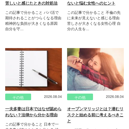
苦しいと感じたときの対処法
ないと悩む女性へのヒント
この記事で分かること パパ活で
この記事で分かること 不倫の先
期待されることがつらくなる理由
に未来が見えないと感じる理由
精神的な負担が大きくなる原因
苦しさが大きくなる女性心理 自
自分を守...
分の人生を...
2026.08.04
2026.08.04
その他
その他
一夫多妻は日本ではなぜ認めら
オープンマリッジとは？潜むリ
れない？法律から分かる理由
スクと始める前に考えるべきこ
と
この記事で分かること 日本で一