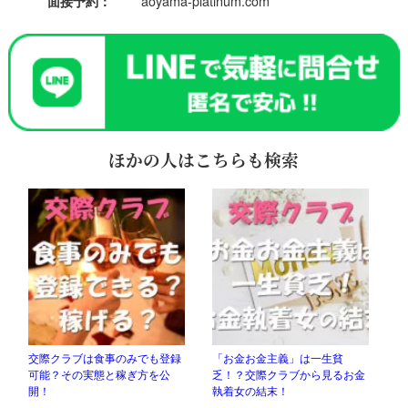
aoyama-platinum.com
面接予約：
ほかの人はこちらも検索
交際クラブは食事のみでも登録
「お金お金主義」は一生貧
可能？その実態と稼ぎ方を公
乏！？交際クラブから見るお金
開！
執着女の結末！