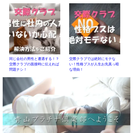
同じ会社の男性と遭遇する！？
交際クラブでは絶対にモテな
交際クラブの面接時に伝えれば
い！性格ブスが人生お先真っ暗
問題ナシ！
な理由！