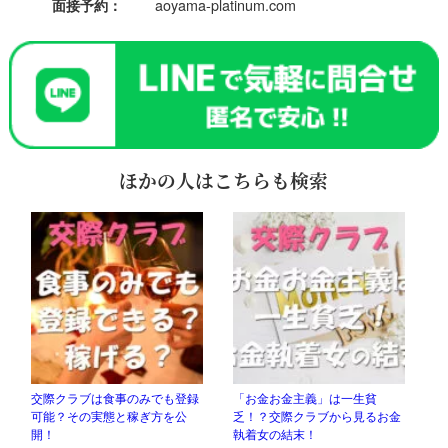
aoyama-platinum.com
面接予約：
ほかの人はこちらも検索
交際クラブは食事のみでも登録
「お金お金主義」は一生貧
可能？その実態と稼ぎ方を公
乏！？交際クラブから見るお金
開！
執着女の結末！