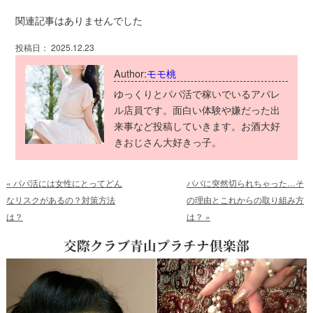
関連記事はありませんでした
投稿日： 2025.12.23
Author:
モモ桃
ゆっくりとパパ活で稼いでいるアパレ
ル店員です。面白い体験や嫌だった出
来事など投稿していきます。お酒大好
きおじさん大好きっ子。
«
パパ活には女性にとってどん
パパに突然切られちゃった…そ
なリスクがあるの？対策方法
の理由とこれからの取り組み方
は？
は？
»
交際クラブ青山プラチナ倶楽部