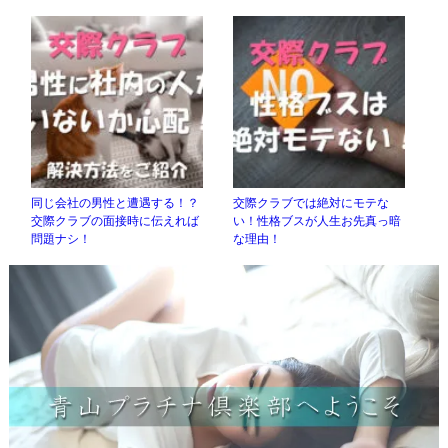
同じ会社の男性と遭遇する！？
交際クラブでは絶対にモテな
交際クラブの面接時に伝えれば
い！性格ブスが人生お先真っ暗
問題ナシ！
な理由！